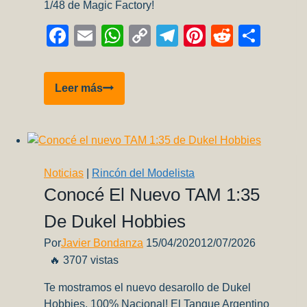
1/48 de Magic Factory!
Facebook
Email
WhatsApp
Copy
Telegram
Pinterest
Reddit
Comp
Link
inbox
Leer más
review:
Vought
F4U-
1A/2
Corsair
Noticias
|
Rincón del Modelista
(5001)
Conocé El Nuevo TAM 1:35
–
De Dukel Hobbies
Parte
2
Por
Javier Bondanza
15/04/2020
12/07/2026
🔥 3707 vistas
Te mostramos el nuevo desarollo de Dukel
Hobbies, 100% Nacional! El Tanque Argentino