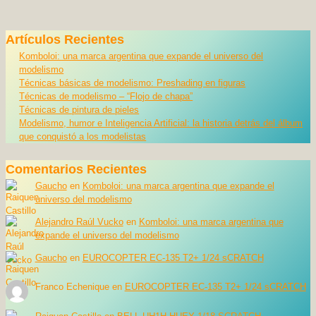
Artículos Recientes
Komboloi: una marca argentina que expande el universo del
modelismo
Técnicas básicas de modelismo: Preshading en figuras
Técnicas de modelismo – “Flojo de chapa”
Técnicas de pintura de pieles
Modelismo, humor e Inteligencia Artificial: la historia detrás del álbum
que conquistó a los modelistas
Comentarios Recientes
Gaucho
en
Komboloi: una marca argentina que expande el
universo del modelismo
Alejandro Raúl Vucko
en
Komboloi: una marca argentina que
expande el universo del modelismo
Gaucho
en
EUROCOPTER EC-135 T2+ 1/24 sCRATCH
Franco Echenique
en
EUROCOPTER EC-135 T2+ 1/24 sCRATCH