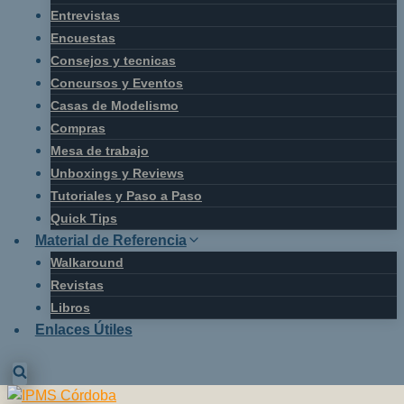
Entrevistas
Encuestas
Consejos y tecnicas
Concursos y Eventos
Casas de Modelismo
Compras
Mesa de trabajo
Unboxings y Reviews
Tutoriales y Paso a Paso
Quick Tips
Material de Referencia
Walkaround
Revistas
Libros
Enlaces Útiles