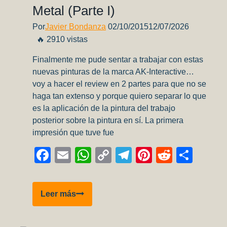
Metal (Parte I)
Por
Javier Bondanza
02/10/2015
12/07/2026
🔥 2910 vistas
Finalmente me pude sentar a trabajar con estas
nuevas pinturas de la marca AK-Interactive…
voy a hacer el review en 2 partes para que no se
haga tan extenso y porque quiero separar lo que
es la aplicación de la pintura del trabajo
posterior sobre la pintura en sí. La primera
impresión que tuve fue
Facebook
Email
WhatsApp
Copy
Telegram
Pinterest
Reddit
Comp
Link
Review
Leer más
pinturas
Xtreme