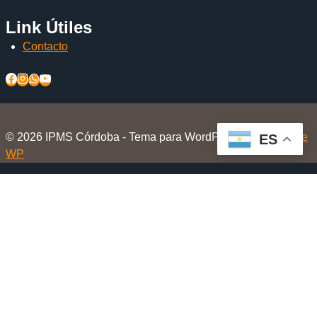
Link Útiles
Contacto
© 2026 IPMS Córdoba - Tema para WordPress por
Kadence
ES
WP
Inicio
Alternar
El Club
menú
Nosotros
hijo
Beneficios Socios
Beneficios en Tiendas Amigas
Eventos
Aviones a escala.com.ar