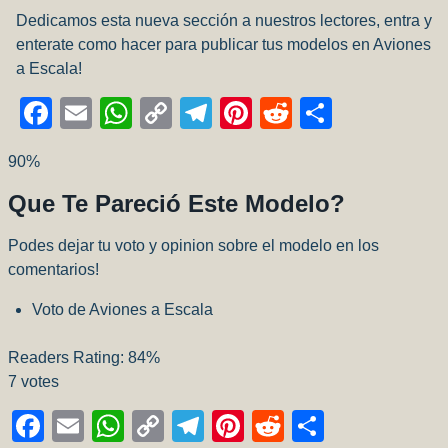
Dedicamos esta nueva sección a nuestros lectores, entra y
enterate como hacer para publicar tus modelos en Aviones
a Escala!
Facebook
Email
WhatsApp
Copy
Telegram
Pinterest
Reddit
Compart
Link
90
%
Que Te Pareció Este Modelo?
Podes dejar tu voto y opinion sobre el modelo en los
comentarios!
Voto de Aviones a Escala
Readers Rating:
84%
7
votes
F
E
W
C
T
Pi
R
C