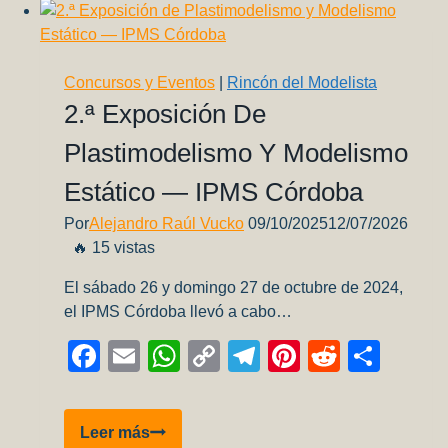
Metal
(Parte
I)
Concursos y Eventos
|
Rincón del Modelista
2.ª Exposición De
Plastimodelismo Y Modelismo
Estático — IPMS Córdoba
Por
Alejandro Raúl Vucko
09/10/2025
12/07/2026
🔥 15 vistas
El sábado 26 y domingo 27 de octubre de 2024,
el IPMS Córdoba llevó a cabo…
Facebook
Email
WhatsApp
Copy
Telegram
Pinterest
Reddit
Comp
Link
2.ª
Leer más