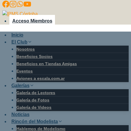
Saltar
al
contenido
Acceso Miembros
Inicio
El Club
Nosotros
Beneficios Socios
Beneficios en Tiendas Amigas
Eventos
Aviones a escala.com.ar
Galerías
Galería de Lectores
Galería de Fotos
Galería de Videos
Noticias
Rincón del Modelista
Hablemos de Modelismo