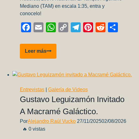
Mediano (TAM) en escala 1:35, entra y
conocelo!
Facebook
Email
WhatsApp
Copy
Telegram
Pinterest
Reddit
Comp
Link
Conocé
Leer más
el
nuevo
TAM
1:35
de
Entrevistas
|
Galería de Videos
Dukel
Gustavo Leguizamón Invitado
Hobbies
A Macramé Galáctico.
Por
Alejandro Raúl Vucko
27/11/2025
02/08/2026
🔥 0 vistas