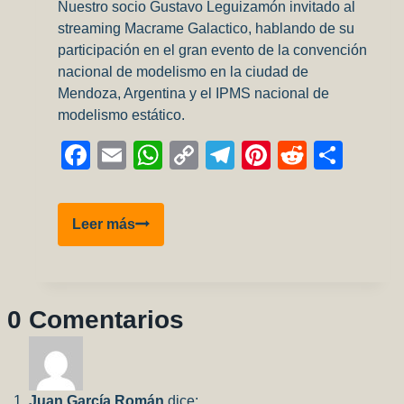
Nuestro socio Gustavo Leguizamón invitado al
streaming Macrame Galactico, hablando de su
participación en el gran evento de la convención
nacional de modelismo en la ciudad de
Mendoza, Argentina y el IPMS nacional de
modelismo estático.
Facebook
Email
WhatsApp
Copy
Telegram
Pinterest
Reddit
Comp
Link
Gustavo
Leer más
Leguizamón
invitado
a
Macramé
0 Comentarios
Galáctico.
Juan García Román
dice: