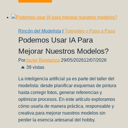
Exposición
de
Plastimodelismo
y
Modelismo
Rincón del Modelista
|
Tutoriales y Paso a Paso
Estático
Podemos Usar IA Para
—
Mejorar Nuestros Modelos?
IPMS
Córdoba
Por
Javier Bondanza
29/05/2026
12/07/2026
🔥 39 vistas
La inteligencia artificial ya es parte del taller del
modelista: desde planificar esquemas de pintura
hasta corregir fotos, generar referencias y
optimizar procesos. En este artículo exploramos
cómo usarla de manera práctica, responsable y
creativa para mejorar nuestros modelos sin
perder la esencia artesanal del hobby.