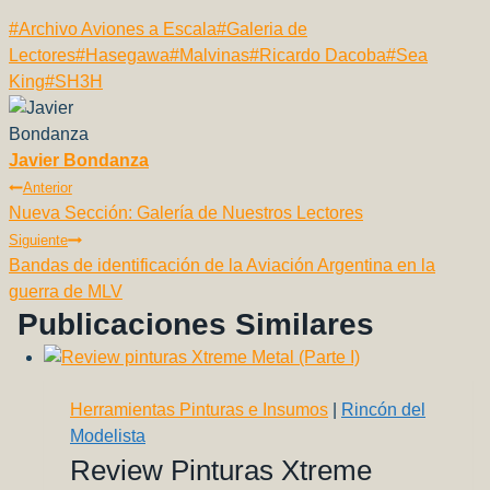
a
m
h
o
el
nt
e
o
Etiquetas
#
Archivo Aviones a Escala
#
Galeria de
c
ail
at
p
e
er
d
m
de
Lectores
#
Hasegawa
#
Malvinas
#
Ricardo Dacoba
#
Sea
e
s
y
gr
e
di
p
la
King
#
SH3H
b
A
Li
a
st
t
ar
entrada:
o
p
n
m
tir
Javier Bondanza
o
p
k
Navegación
Anterior
k
Nueva Sección: Galería de Nuestros Lectores
De
Siguiente
Entradas
Bandas de identificación de la Aviación Argentina en la
guerra de MLV
Publicaciones Similares
Herramientas Pinturas e Insumos
|
Rincón del
Modelista
Review Pinturas Xtreme