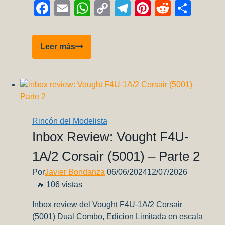
Facebook
Email
WhatsApp
Copy
Telegram
Pinterest
Reddit
Comp
Link
Podemos
Leer más
usar
IA
para
mejorar
nuestros
modelos?
Rincón del Modelista
Inbox Review: Vought F4U-
1A/2 Corsair (5001) – Parte 2
Por
Javier Bondanza
06/06/2024
12/07/2026
🔥 106 vistas
Inbox review del Vought F4U-1A/2 Corsair
(5001) Dual Combo, Edicion Limitada en escala