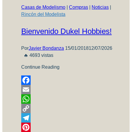
Casas de Modelismo
|
Compras
|
Noticias
|
Rincón del Modelista
Bienvenido Dukel Hobbies!
Por
Javier Bondanza
15/01/2018
12/07/2026
🔥 4693 vistas
Continue Reading
Facebook
Email
WhatsApp
Copy
Link
Telegram