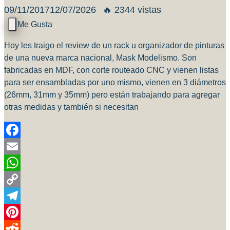
09/11/2017
12/07/2026
🔥 2344 vistas
Hoy les traigo el review de un rack u organizador de pinturas
de una nueva marca nacional, Mask Modelismo. Son
fabricadas en MDF, con corte routeado CNC y vienen listas
para ser ensambladas por uno mismo, vienen en 3 diámetros
(26mm, 31mm y 35mm) pero están trabajando para agregar
otras medidas y también si necesitan
Facebook
Email
WhatsApp
Copy
Link
Telegram
Pinterest