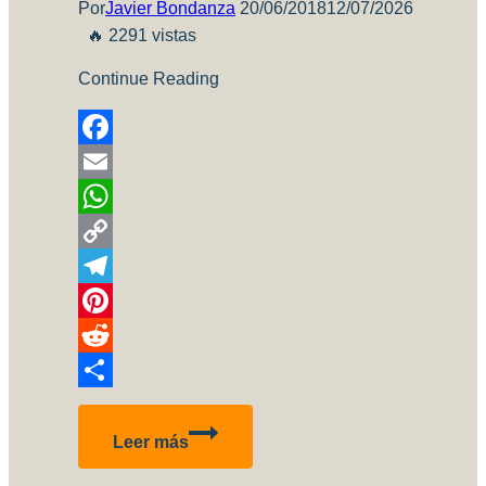
Por
Javier Bondanza
20/06/2018
12/07/2026
🔥 2291 vistas
Continue Reading
Facebook
Email
WhatsApp
Copy
Link
Telegram
Pinterest
Reddit
Compartir
Próximas
Leer más
actividades
del