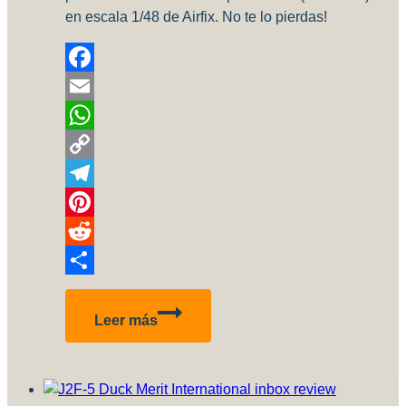
en escala 1/48 de Airfix. No te lo pierdas!
Facebook
Email
WhatsApp
Copy
Link
Telegram
Pinterest
Reddit
Compartir
Spitfire
Leer más
Mk.1
parte
2