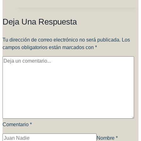
AMBA
(Amigos
Deja Una Respuesta
Modelistas
Buenos
Aires)
Tu dirección de correo electrónico no será publicada.
Los
campos obligatorios están marcados con
*
Comentario
*
Nombre
*