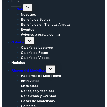
Inicio
Alternar
El Club
menú
hijo
Nosotros
Beneficios Socios
Beneficios en Tiendas Amigas
Eventos
Aviones a escala.com.ar
Alternar
Galerías
menú
hijo
Galería de Lectores
Galería de Fotos
Galería de Videos
Noticias
Alternar
Rincón del Modelista
menú
hijo
Hablemos de Modelismo
Entrevistas
Encuestas
Consejos y tecnicas
Concursos y Eventos
Casas de Modelismo
Compras