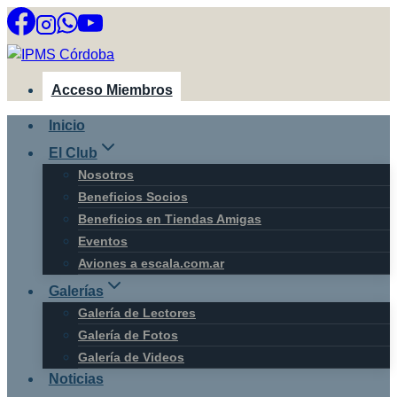
Saltar
al
contenido
Acceso Miembros
Inicio
El Club
Nosotros
Beneficios Socios
Beneficios en Tiendas Amigas
Eventos
Aviones a escala.com.ar
Galerías
Galería de Lectores
Galería de Fotos
Galería de Videos
Noticias