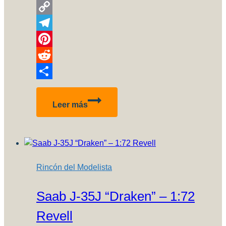
WhatsApp
Copy
Link
Telegram
Pinterest
Reddit
Compartir
J2F-
Leer más
5
Duck
Merit
International
inbox
Rincón del Modelista
review
Saab J-35J “Draken” – 1:72
Revell