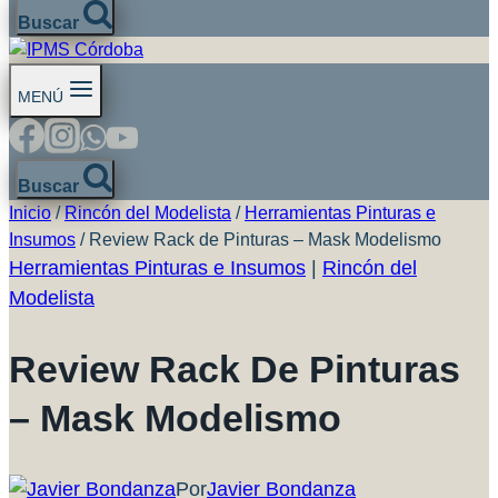
Buscar
MENÚ
Buscar
Inicio
/
Rincón del Modelista
/
Herramientas Pinturas e
Insumos
/
Review Rack de Pinturas – Mask Modelismo
Herramientas Pinturas e Insumos
|
Rincón del
Modelista
Review Rack De Pinturas
– Mask Modelismo
Por
Javier Bondanza