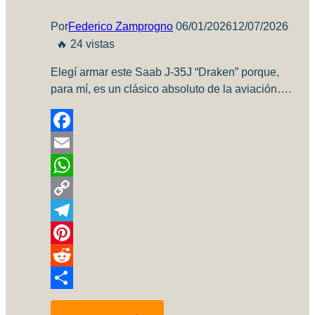
Por
Federico Zamprogno
06/01/2026
12/07/2026
🔥 24 vistas
Elegí armar este Saab J-35J “Draken” porque,
para mí, es un clásico absoluto de la aviación….
Facebook
Email
WhatsApp
Copy
Link
Telegram
Pinterest
Reddit
Compartir