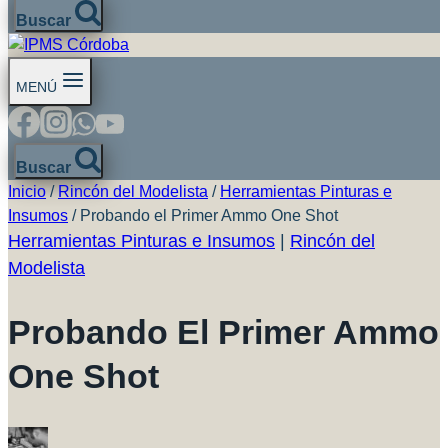
Buscar
MENÚ
Buscar
Inicio
/
Rincón del Modelista
/
Herramientas Pinturas e
Insumos
/
Probando el Primer Ammo One Shot
Herramientas Pinturas e Insumos
|
Rincón del
Modelista
Probando El Primer Ammo
One Shot