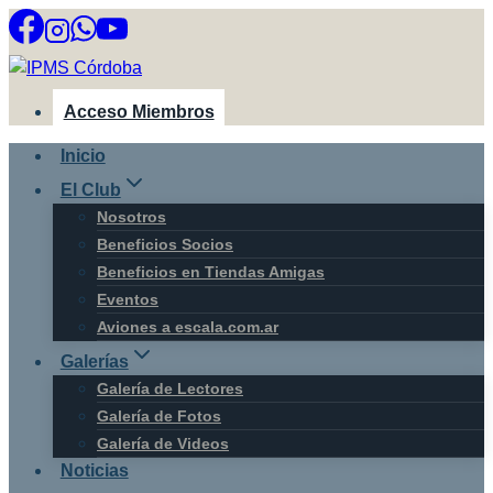
Saltar
al
contenido
Acceso Miembros
Inicio
El Club
Nosotros
Beneficios Socios
Beneficios en Tiendas Amigas
Eventos
Aviones a escala.com.ar
Galerías
Galería de Lectores
Galería de Fotos
Galería de Videos
Noticias