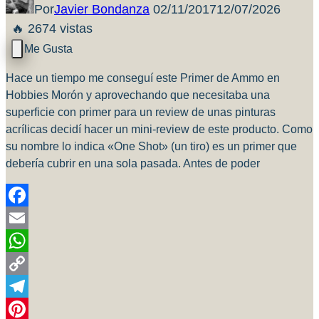
Por
Javier Bondanza
02/11/2017
12/07/2026
🔥 2674 vistas
Hace un tiempo me conseguí este Primer de Ammo en
Hobbies Morón y aprovechando que necesitaba una
superficie con primer para un review de unas pinturas
acrílicas decidí hacer un mini-review de este producto. Como
su nombre lo indica «One Shot» (un tiro) es un primer que
debería cubrir en una sola pasada. Antes de poder
Facebook
Email
WhatsApp
Copy
Link
Telegram