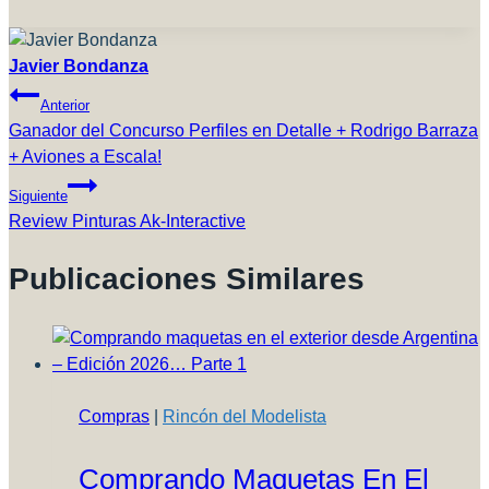
la
entrada:
Javier Bondanza
Navegación
Anterior
De
Ganador del Concurso Perfiles en Detalle + Rodrigo Barraza
+ Aviones a Escala!
Entradas
Siguiente
Review Pinturas Ak-Interactive
Publicaciones Similares
Compras
|
Rincón del Modelista
Comprando Maquetas En El