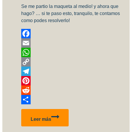
Se me partio la maqueta al medio! y ahora que
hago? … si te paso esto, tranquilo, te contamos
como podes resolverlo!
Facebook
Email
WhatsApp
Copy
Link
Telegram
Pinterest
Reddit
Compartir
Se
Leer más
me
partio