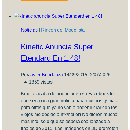
nuevo
TAM
1:35
de
Noticias
|
Rincón del Modelista
Dukel
Hobbies
Kinetic Anuncia Super
Etendard En 1:48!
Por
Javier Bondanza
14/05/2015
12/07/2026
🔥 1859 vistas
Kinetic acaba de anunciar en su Facebook lo
que seria una gran noticia para muchos (y mala
para otros que ya no van a poder lucrar con los
viejos moldes de airfix/heller) No dieron mucha
mas info, solo que se espera sea lanzado a
finales de 2015. Las imágenes en 3D prometen