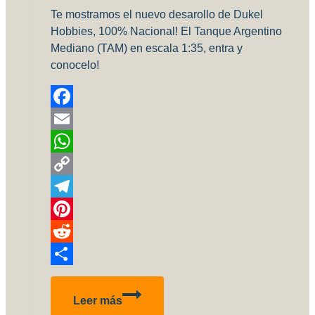
Te mostramos el nuevo desarollo de Dukel
Hobbies, 100% Nacional! El Tanque Argentino
Mediano (TAM) en escala 1:35, entra y
conocelo!
Facebook
Email
WhatsApp
Copy
Link
Telegram
Pinterest
Reddit
Compartir
Conocé
Leer más
el