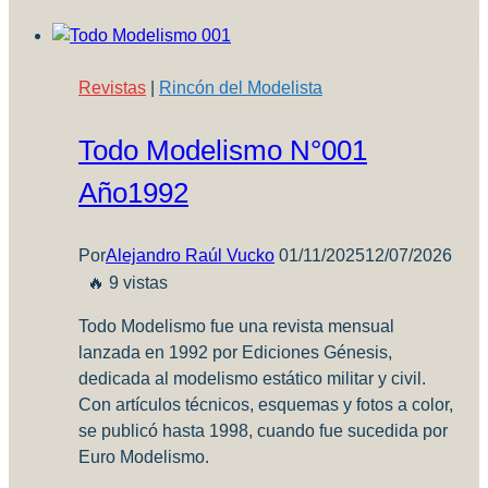
la
maqueta
al
Revistas
|
Rincón del Modelista
medio!
y
Todo Modelismo N°001
ahora
que
Año1992
hago?!
Por
Alejandro Raúl Vucko
01/11/2025
12/07/2026
🔥 9 vistas
Todo Modelismo fue una revista mensual
lanzada en 1992 por Ediciones Génesis,
dedicada al modelismo estático militar y civil.
Con artículos técnicos, esquemas y fotos a color,
se publicó hasta 1998, cuando fue sucedida por
Euro Modelismo.