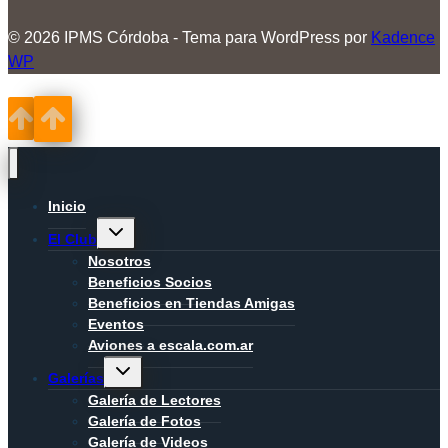
© 2026 IPMS Córdoba - Tema para WordPress por
Kadence
WP
Inicio
Alternar
El Club
menú
hijo
Nosotros
Beneficios Socios
Beneficios en Tiendas Amigas
Eventos
Aviones a escala.com.ar
Alternar
Galerías
menú
hijo
Galería de Lectores
Galería de Fotos
Galería de Videos