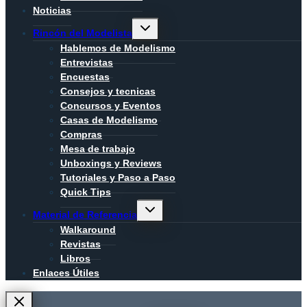
Noticias
Alternar
Rincón del Modelista
menú
hijo
Hablemos de Modelismo
Entrevistas
Encuestas
Consejos y tecnicas
Concursos y Eventos
Casas de Modelismo
Compras
Mesa de trabajo
Unboxings y Reviews
Tutoriales y Paso a Paso
Quick Tips
Alternar
Material de Referencia
menú
hijo
Walkaround
Revistas
Libros
Enlaces Útiles