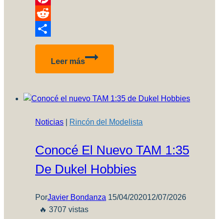
Pinterest
Reddit
Compartir
Comprando
Leer más
maquetas
en
el
exterior
desde
Noticias
|
Rincón del Modelista
Argentina
–
Conocé El Nuevo TAM 1:35
Edición
2026…
De Dukel Hobbies
Parte
1
Por
Javier Bondanza
15/04/2020
12/07/2026
🔥 3707 vistas