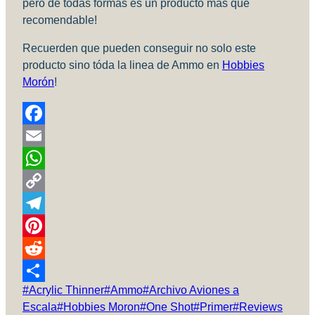
pero de todas formas es un producto más que
recomendable!
Recuerden que pueden conseguir no solo este
producto sino tóda la linea de Ammo en
Hobbies
Morón
!
Facebook
Email
WhatsApp
Copy
Link
Telegram
Pinterest
Reddit
Etiquetas
#
Acrylic Thinner
#
Ammo
#
Archivo Aviones a
Compartir
de
Escala
#
Hobbies Moron
#
One Shot
#
Primer
#
Reviews