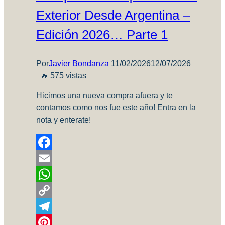
Exterior Desde Argentina –
Edición 2026… Parte 1
Por
Javier Bondanza
11/02/2026
12/07/2026
🔥 575 vistas
Hicimos una nueva compra afuera y te
contamos como nos fue este año! Entra en la
nota y enterate!
Facebook
Email
WhatsApp
Copy
Link
Telegram