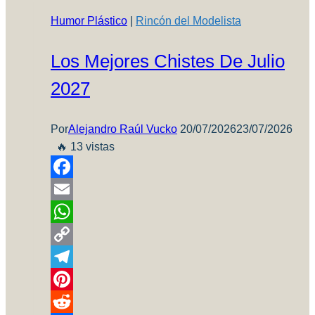
1:48!
Humor Plástico
|
Rincón del Modelista
Los Mejores Chistes De Julio
2027
Por
Alejandro Raúl Vucko
20/07/2026
23/07/2026
🔥 13 vistas
Facebook
Email
WhatsApp
Copy
Link
Telegram
Pinterest