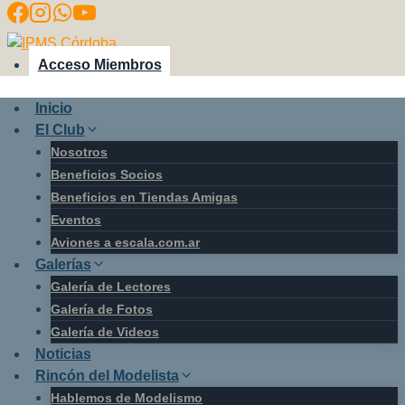
Saltar
al
contenido
Acceso Miembros
Inicio
El Club
Nosotros
Beneficios Socios
Beneficios en Tiendas Amigas
Eventos
Aviones a escala.com.ar
Galerías
Galería de Lectores
Galería de Fotos
Galería de Videos
Noticias
Rincón del Modelista
Hablemos de Modelismo