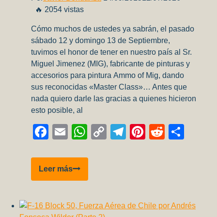
🔥 2054 vistas
Cómo muchos de ustedes ya sabrán, el pasado
sábado 12 y domingo 13 de Septiembre,
tuvimos el honor de tener en nuestro país al Sr.
Miguel Jimenez (MIG), fabricante de pinturas y
accesorios para pintura Ammo of Mig, dando
sus reconocidas «Master Class»… Antes que
nada quiero darle las gracias a quienes hicieron
esto posible, al
Facebook
Email
WhatsApp
Copy
Telegram
Pinterest
Reddit
Comp
Link
Lo
Leer más
que
nos
dejó
Mig