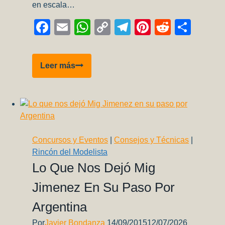
en escala…
Facebook
Email
WhatsApp
Copy
Telegram
Pinterest
Reddit
Comp
Link
Vought
Leer más
F4U-
1A/2
Corsair
Edición
Limitada,
Dual
Concursos y Eventos
|
Consejos y Técnicas
|
Combo
Rincón del Modelista
Magic
Lo Que Nos Dejó Mig
Factory
Jimenez En Su Paso Por
(5001)
1:48
Argentina
Parte
2/3
Por
Javier Bondanza
14/09/2015
12/07/2026