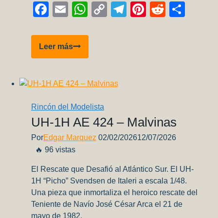
Facebook
Email
WhatsApp
Copy
Telegram
Pinterest
Reddit
Comp
Link
F-
Leer más
16
Block
50,
Fuerza
Aérea
Rincón del Modelista
de
UH-1H AE 424 – Malvinas
Chile
Por
Edgar Marquez
02/02/2026
12/07/2026
por
🔥 96 vistas
Andrés
Fonseca
El Rescate que Desafió al Atlántico Sur. El UH-
Wilder
1H “Picho” Svendsen de Italeri a escala 1/48.
(Parte
Una pieza que inmortaliza el heroico rescate del
2)
Teniente de Navío José César Arca el 21 de
mayo de 1982.