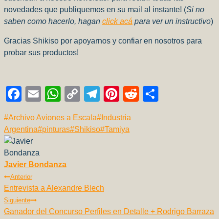
novedades que publiquemos en su mail al instante! (
Si no
saben como hacerlo, hagan
click acá
para ver un instructivo
)
Gracias Shikiso por apoyarnos y confiar en nosotros para
probar sus productos!
F
E
W
C
T
Pi
R
C
a
m
h
o
el
nt
e
o
Etiquetas
#
Archivo Aviones a Escala
#
Industria
c
ail
at
p
e
er
d
m
de
Argentina
#
pinturas
#
Shikiso
#
Tamiya
e
s
y
gr
e
di
p
la
b
A
Li
a
st
t
ar
entrada:
Javier Bondanza
o
p
n
m
tir
Navegación
Anterior
o
p
k
Entrevista a Alexandre Blech
De
k
Siguiente
Entradas
Ganador del Concurso Perfiles en Detalle + Rodrigo Barraza