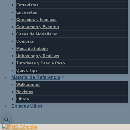
Entrevistas
Encuestas
Consejos y tecnicas
Concursos y Eventos
Casas de Modelismo
Compras
Mesa de trabajo
Unboxings y Reviews
Tutoriales y Paso a Paso
Quick Tips
Material de Referencia
Walkaround
Revistas
Libros
Enlaces Útiles