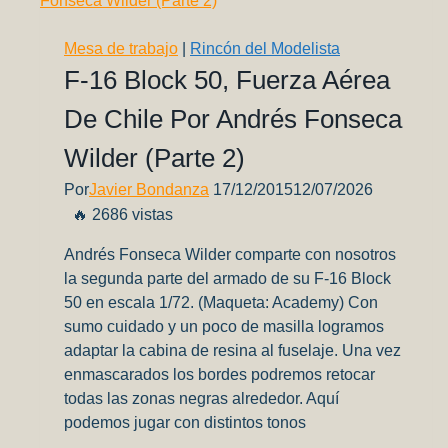
Jimenez
en
Mesa de trabajo
|
Rincón del Modelista
su
F-16 Block 50, Fuerza Aérea
paso
De Chile Por Andrés Fonseca
por
Argentina
Wilder (Parte 2)
Por
Javier Bondanza
17/12/2015
12/07/2026
🔥 2686 vistas
Andrés Fonseca Wilder comparte con nosotros
la segunda parte del armado de su F-16 Block
50 en escala 1/72. (Maqueta: Academy) Con
sumo cuidado y un poco de masilla logramos
adaptar la cabina de resina al fuselaje. Una vez
enmascarados los bordes podremos retocar
todas las zonas negras alrededor. Aquí
podemos jugar con distintos tonos