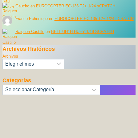
Gaucho
en
EUROCOPTER EC-135 T2+ 1/24 sCRATCH
Franco Echenique
en
EUROCOPTER EC-135 T2+ 1/24 sCRATCH
Raiquen Castillo
en
BELL UH1H HUEY 1/18 SCRATCH
Archivos Históricos
Archivos
Categorias
Categorías