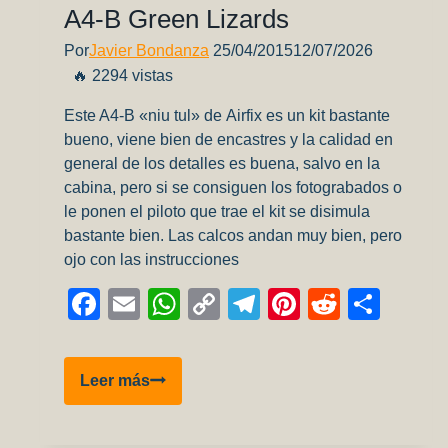
a
A4-B Green Lizards
Amazon
Por
Javier Bondanza
25/04/2015
12/07/2026
para
🔥 2294 vistas
seguir
robandonos…
Este A4-B «niu tul» de Airfix es un kit bastante
bueno, viene bien de encastres y la calidad en
general de los detalles es buena, salvo en la
cabina, pero si se consiguen los fotograbados o
le ponen el piloto que trae el kit se disimula
bastante bien. Las calcos andan muy bien, pero
ojo con las instrucciones
Facebook
Email
WhatsApp
Copy
Telegram
Pinterest
Reddit
Comp
Link
A4-
Leer más
B
Green