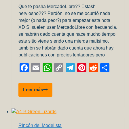
Que te pasha MercadoLibre?? Estash
nerviosho??? Perdón, no se me ocurrió nada
mejor (o nada peor?) para empezar esta nota
XD Si suelen usar MercadoLibre con frecuencia,
se habrán dado cuenta que hace mucho tiempo
este sitio viene siendo una mierda malísimo,
también se habrán dado cuenta que ahora hay
publicaciones con precios tentadores pero
Facebook
Email
WhatsApp
Copy
Telegram
Pinterest
Reddit
Comp
Link
MercadoLibre
Leer más
y
su
intento
por
imitar
Rincón del Modelista