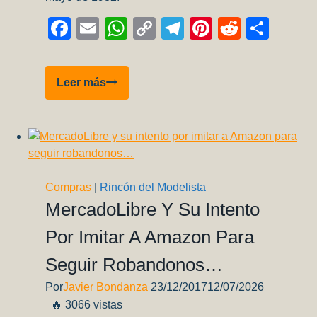
Facebook
Email
WhatsApp
Copy
Telegram
Pinterest
Reddit
Comp
Link
UH-
Leer más
1H
AE
424
–
Malvinas
Compras
|
Rincón del Modelista
MercadoLibre Y Su Intento
Por Imitar A Amazon Para
Seguir Robandonos…
Por
Javier Bondanza
23/12/2017
12/07/2026
🔥 3066 vistas