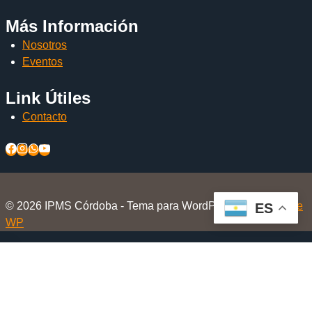
Más Información
Nosotros
Eventos
Link Útiles
Contacto
© 2026 IPMS Córdoba - Tema para WordPress por
Kadence
ES
WP
Inicio
Alternar
El Club