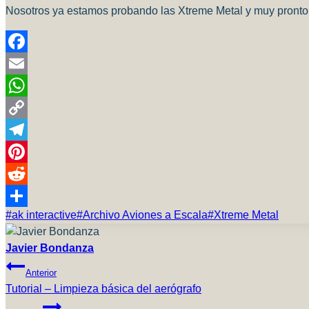
Nosotros ya estamos probando las Xtreme Metal y muy pronto 
Facebook
Email
WhatsApp
Copy
Link
Telegram
Pinterest
Reddit
Etiquetas
#
ak interactive
#
Archivo Aviones a Escala
#
Xtreme Metal
Compartir
de
la
Javier Bondanza
Navegación
entrada:
Anterior
Tutorial – Limpieza básica del aerógrafo
De