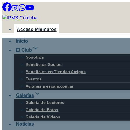
Saltar
al
contenido
Acceso Miembros
Inicio
El Club
Nosotros
Beneficios Socios
Beneficios en Tiendas Amigas
Eventos
Aviones a escala.com.ar
Galerías
Galería de Lectores
Galería de Fotos
Galería de Videos
Noticias