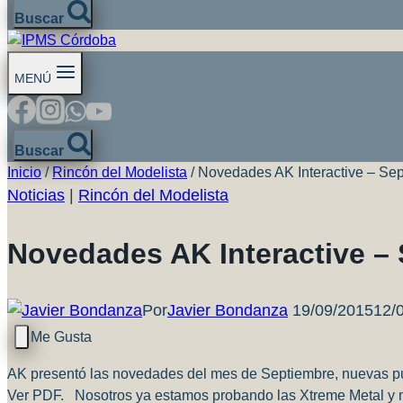
Buscar
MENÚ
Buscar
Inicio
/
Rincón del Modelista
/
Novedades AK Interactive – Se
Noticias
|
Rincón del Modelista
Novedades AK Interactive –
Por
Javier Bondanza
19/09/2015
12/
AK presentó las novedades del mes de Septiembre, nuevas pub
Ver PDF. Nosotros ya estamos probando las Xtreme Metal y m