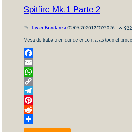
Modelismo
Spitfire Mk.1 Parte 2
Estático
–
Mendoza
Por
Javier Bondanza
02/05/2020
12/07/2026
🔥 922
2025
Mesa de trabajo en donde encontraras todo el proces
Facebook
Email
WhatsApp
Copy
Link
Telegram
Pinterest
Reddit
Compartir