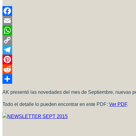
Facebook
Email
WhatsApp
Copy
Link
Telegram
Pinterest
Reddit
Compartir
AK presentó las novedades del mes de Septiembre, nuevas pu
Todo el detalle lo pueden encontrar en este PDF:
Ver PDF
.