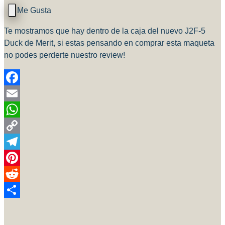
Te mostramos que hay dentro de la caja del nuevo J2F-5
Duck de Merit, si estas pensando en comprar esta maqueta
no podes perderte nuestro review!
Facebook
Email
WhatsApp
Copy
Link
Telegram
Pinterest
Reddit
Compartir