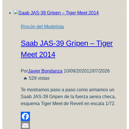
Armada
Argentina
3-
A-
Rincón del Modelista
305
–
Saab JAS-39 Gripen – Tiger
Parte
4
Meet 2014
Por
Javier Bondanza
10/09/2020
12/07/2026
🔥 529 vistas
Te mostramos paso a paso como armamos un
Saab JAS-39 Gripen de la fuerza aerea checa,
esquema Tiger Meet de Revell en escala 1/72.
Facebook