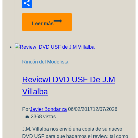
Reddit
Compartir
P-
Leer más
51
Mustang
–
Primer
proyecto
Rincón del Modelista
del
2021!
Review! DVD USF De J.M
Villalba
Por
Javier Bondanza
06/02/2017
12/07/2026
🔥 2368 vistas
J.M. Villalba nos envió una copia de su nuevo
DVD USF para que hagamos el review, tal como