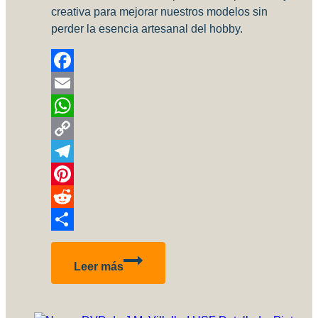
creativa para mejorar nuestros modelos sin
perder la esencia artesanal del hobby.
Facebook
Email
WhatsApp
Copy
Link
Telegram
Pinterest
Reddit
Compartir
Podemos
Leer más
usar
IA
para