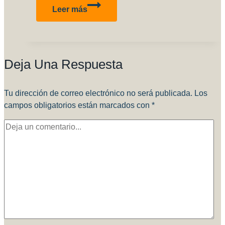
Nuevo
Leer más
DVD
de
J.M.
Villalba!
Deja Una Respuesta
USF
Detallado,
Pintura
Tu dirección de correo electrónico no será publicada.
Los
y
campos obligatorios están marcados con
*
efectos
de
aviones
Americanos
de
la
segunda
guerra.