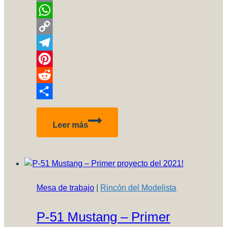
Email
WhatsApp
Copy
Link
Telegram
Pinterest
Reddit
Compartir
Saab
Leer más
JAS-
39
Gripen
–
Tiger
Mesa de trabajo
|
Rincón del Modelista
Meet
2014
P-51 Mustang – Primer