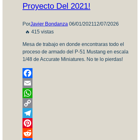
Proyecto Del 2021!
Por
Javier Bondanza
06/01/2021
12/07/2026
🔥 415 vistas
Mesa de trabajo en donde encontraras todo el
proceso de armado del P-51 Mustang en escala
1/48 de Accurate Miniatures. No te lo pierdas!
Facebook
Email
WhatsApp
Copy
Link
Telegram
Pinterest