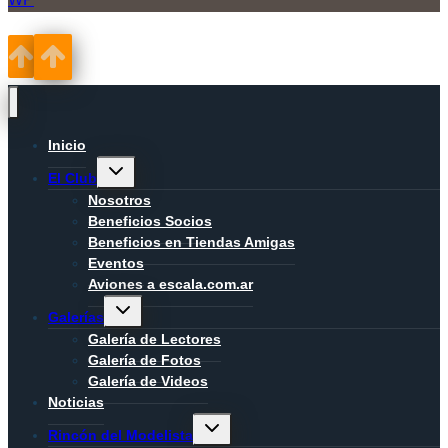
Inicio
Alternar
El Club
menú
hijo
Nosotros
Beneficios Socios
Beneficios en Tiendas Amigas
Eventos
Aviones a escala.com.ar
Alternar
Galerías
menú
hijo
Galería de Lectores
Galería de Fotos
Galería de Videos
Noticias
Alternar
Rincón del Modelista
menú