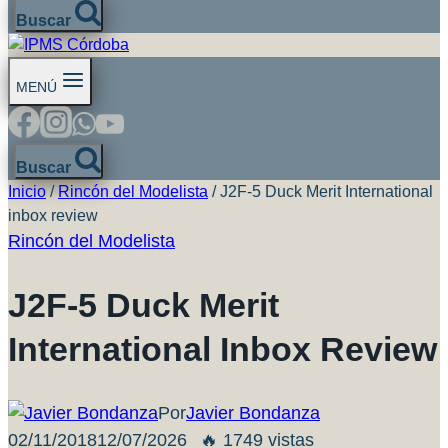
Buscar
MENÚ
Buscar
Inicio
/
Rincón del Modelista
/
J2F-5 Duck Merit International
inbox review
Rincón del Modelista
J2F-5 Duck Merit
International Inbox Review
Por
Javier Bondanza
02/11/2018
12/07/2026
🔥 1749 vistas