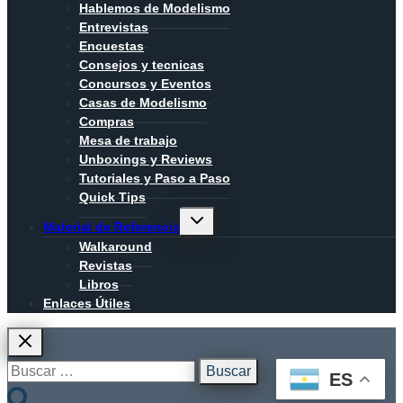
hijo
Hablemos de Modelismo
Entrevistas
Encuestas
Consejos y tecnicas
Concursos y Eventos
Casas de Modelismo
Compras
Mesa de trabajo
Unboxings y Reviews
Tutoriales y Paso a Paso
Quick Tips
Alternar
Material de Referencia
menú
hijo
Walkaround
Revistas
Libros
Enlaces Útiles
Buscar:
ES