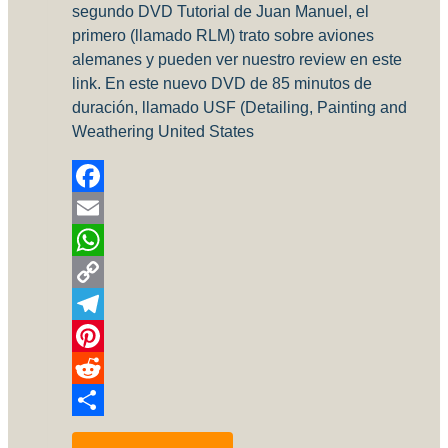
segundo DVD Tutorial de Juan Manuel, el
primero (llamado RLM) trato sobre aviones
alemanes y pueden ver nuestro review en este
link. En este nuevo DVD de 85 minutos de
duración, llamado USF (Detailing, Painting and
Weathering United States
Facebook
Email
WhatsApp
Copy
Link
Telegram
Pinterest
Reddit
Compartir