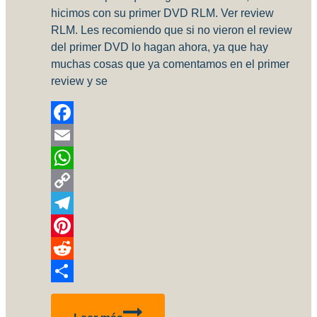
hicimos con su primer DVD RLM. Ver review
RLM. Les recomiendo que si no vieron el review
del primer DVD lo hagan ahora, ya que hay
muchas cosas que ya comentamos en el primer
review y se
Facebook
Email
WhatsApp
Copy
Link
Telegram
Pinterest
Reddit
Compartir
Review!