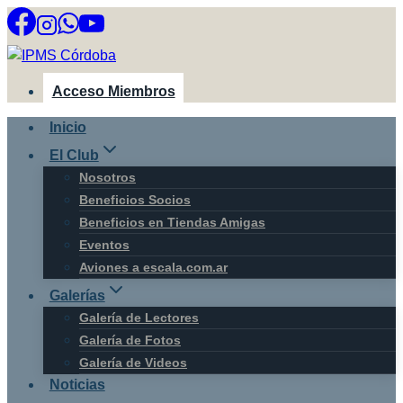
Saltar
al
contenido
Acceso Miembros
Inicio
El Club
Nosotros
Beneficios Socios
Beneficios en Tiendas Amigas
Eventos
Aviones a escala.com.ar
Galerías
Galería de Lectores
Galería de Fotos
Galería de Videos
Noticias