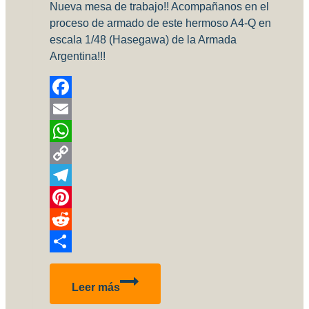
Nueva mesa de trabajo!! Acompañanos en el
proceso de armado de este hermoso A4-Q en
escala 1/48 (Hasegawa) de la Armada
Argentina!!!
Facebook
Email
WhatsApp
Copy
Link
Telegram
Pinterest
Reddit
Compartir
A-
Leer más
4Q