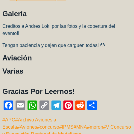
Galería
Creditos a Andres Loki por las fotos y la cobertura del
evento!!
Tengan paciencia y dejen que carguen todas! 🙂
Aviación
Varias
Gracias Por Leernos!
F
E
W
C
T
Pi
R
C
a
m
h
o
el
nt
e
o
Etiquetas
#
APO
#
Archivo Aviones a
c
ail
at
p
e
er
d
m
de
Escala
#
Aviones
#
concurso
#
IPMS
#
MNA
#
moron
#
V Concurso
e
s
y
gr
e
di
p
la