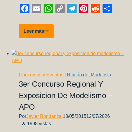
Facebook
Email
WhatsApp
Copy
Telegram
Pinterest
Reddit
Comp
Link
Visitando
Leer más
el
EAA
Air
Museum
–
Marathon,
Concursos y Eventos
|
Rincón del Modelista
FL
3er Concurso Regional Y
Exposicion De Modelismo –
APO
Por
Javier Bondanza
13/05/2015
12/07/2026
🔥 1998 vistas