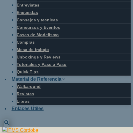
Entrevistas
Encuestas
Consejos y tecnicas
Concursos y Eventos
Casas de Modelismo
Compras
Mesa de trabajo
Unboxings y Reviews
Tutoriales y Paso a Paso
Quick Tips
Material de Referencia
Walkaround
Revistas
Libros
Enlaces Útiles