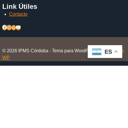
Link Útiles
Contacto
© 2026 IPMS Córdoba - Tema para WordPress por
Kadence
ES
WP
Inicio
Alternar
El Club
menú
Nosotros
hijo
Beneficios Socios
Beneficios en Tiendas Amigas
Eventos
Aviones a escala.com.ar