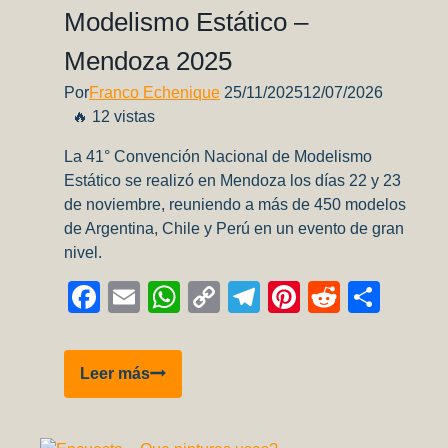
Modelismo Estático –
Mendoza 2025
Por
Franco Echenique
25/11/2025
12/07/2026
🔥 12 vistas
La 41° Convención Nacional de Modelismo
Estático se realizó en Mendoza los días 22 y 23
de noviembre, reuniendo a más de 450 modelos
de Argentina, Chile y Perú en un evento de gran
nivel.
Facebook
Email
WhatsApp
Copy
Telegram
Pinterest
Reddit
Comp
Link
IPMS
Leer más
Córdoba
en
la