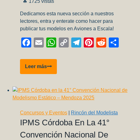
🔥 1725 vistas
Dedicamos esta nueva sección a nuestros
lectores, entra y enterate como hacer para
publicar tus modelos en Aviones a Escala!
Facebook
Email
WhatsApp
Copy
Telegram
Pinterest
Reddit
Comp
Link
Galería
Leer más
de
lectores:
Mirage
IIIC
Concursos y Eventos
|
Rincón del Modelista
IPMS Córdoba En La 41°
Convención Nacional De