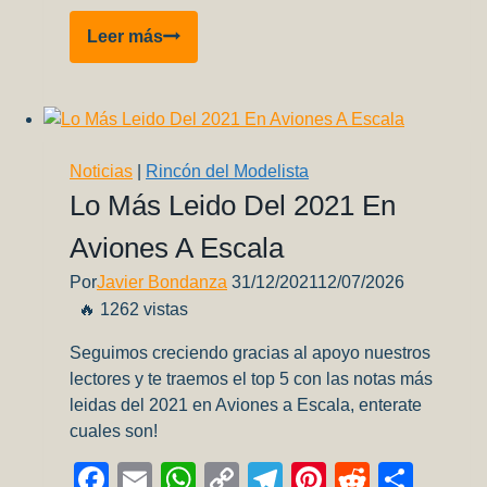
Encuesta
Leer más
–
Que
pinturas
usas?
Noticias
|
Rincón del Modelista
Lo Más Leido Del 2021 En
Aviones A Escala
Por
Javier Bondanza
31/12/2021
12/07/2026
🔥 1262 vistas
Seguimos creciendo gracias al apoyo nuestros
lectores y te traemos el top 5 con las notas más
leidas del 2021 en Aviones a Escala, enterate
cuales son!
Facebook
Email
WhatsApp
Copy
Telegram
Pinterest
Reddit
Comp