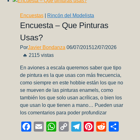
41°
Convención
Encuestas
|
Rincón del Modelista
Nacional
Encuesta – Que Pinturas
de
Usas?
Modelismo
Estático
Por
Javier Bondanza
06/07/2015
12/07/2026
–
🔥 2115 vistas
Mendoza
2025
En aviones a escala queremos saber que tipo
de pintura es la que usas con más frecuencia,
como siempre en este hobbie están los que no
se mueven de las pinturas enamels, como
también los que solo usan acrílicas, o bien los
que usan lo que tienen a mano… Pueden usar
los comentarios para poder profundizar
Facebook
Email
WhatsApp
Copy
Telegram
Pinterest
Reddit
Comp
Link