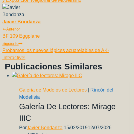
y Exposición Regional de Modelismo
b
A
Li
a
st
t
ar
entrada:
o
p
n
m
tir
Javier Bondanza
o
p
k
Navegación
Anterior
k
BF 109 Eggplane
De
Siguiente
Entradas
Probamos los nuevos lápices acuarelables de AK-
Interactive!
Publicaciones Similares
Galería de Modelos de Lectores
|
Rincón del
Modelista
Galería De Lectores: Mirage
IIIC
Por
Javier Bondanza
15/02/2019
12/07/2026