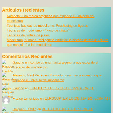
Artículos Recientes
Komboloi: una marca argentina que expande el universo del
modelismo
Técnicas básicas de modelismo: Preshading en figuras
Técnicas de modelismo – “Flojo de chapa”
Técnicas de pintura de pieles
Modelismo, humor e Inteligencia Artificial: la historia detrás del álbum
que conquistó a los modelistas
Comentarios Recientes
Gaucho
en
Komboloi: una marca argentina que expande el
universo del modelismo
Alejandro Raúl Vucko
en
Komboloi: una marca argentina que
expande el universo del modelismo
Gaucho
en
EUROCOPTER EC-135 T2+ 1/24 sCRATCH
Franco Echenique
en
EUROCOPTER EC-135 T2+ 1/24 sCRATCH
Raiquen Castillo
en
BELL UH1H HUEY 1/18 SCRATCH