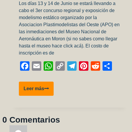
Los días 13 y 14 de Junio se estará llevando a
cabo el 3er concurso regional y exposición de
modelismo estático organizado por la
Asociacion Plastimodelistas del Oeste (APO) en
las inmediaciones del Museo Nacional de
Aeronáutica en Moron (si no sabes como llegar
hasta el museo hace click acá). El costo de
inscripción es de
Facebook
Email
WhatsApp
Copy
Telegram
Pinterest
Reddit
Comp
Link
3er
Leer más
concurso
regional
y
exposicion
0 Comentarios
de
modelismo