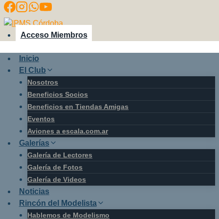
Saltar
al
contenido
Acceso Miembros
Inicio
El Club
Nosotros
Beneficios Socios
Beneficios en Tiendas Amigas
Eventos
Aviones a escala.com.ar
Galerías
Galería de Lectores
Galería de Fotos
Galería de Videos
Noticias
Rincón del Modelista
Hablemos de Modelismo