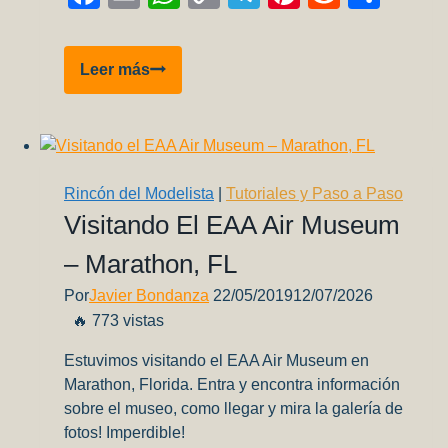
Link
Lo
Leer más
Más
Leido
Del
2021
En
Rincón del Modelista
|
Tutoriales y Paso a Paso
Aviones
Visitando El EAA Air Museum
A
– Marathon, FL
Escala
Por
Javier Bondanza
22/05/2019
12/07/2026
🔥 773 vistas
Estuvimos visitando el EAA Air Museum en
Marathon, Florida. Entra y encontra información
sobre el museo, como llegar y mira la galería de
fotos! Imperdible!