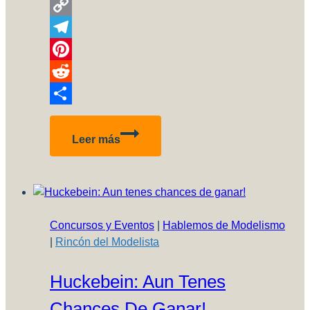
WhatsApp
Copy
Link
Telegram
Pinterest
Reddit
Compartir
Podemos
Leer más
usar
IA
para
mejorar
nuestros
Concursos y Eventos
|
Hablemos de Modelismo
modelos?
|
Rincón del Modelista
Huckebein: Aun Tenes
Chances De Ganar!