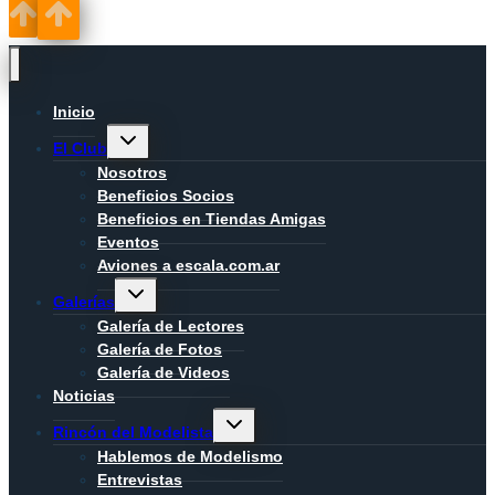
Inicio
Alternar
El Club
menú
hijo
Nosotros
Beneficios Socios
Beneficios en Tiendas Amigas
Eventos
Aviones a escala.com.ar
Alternar
Galerías
menú
hijo
Galería de Lectores
Galería de Fotos
Galería de Videos
Noticias
Alternar
Rincón del Modelista
menú
hijo
Hablemos de Modelismo
Entrevistas