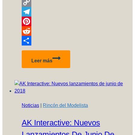
WhatsApp
Copy
Link
Telegram
Pinterest
Reddit
Compartir
VII
Leer más
Exposición
y
Concurso
Regional
de
Modelismo
Noticias
|
Rincón del Modelista
Plástico
–
AK Interactive: Nuevos
Salta
Lanzamientos De Junio De