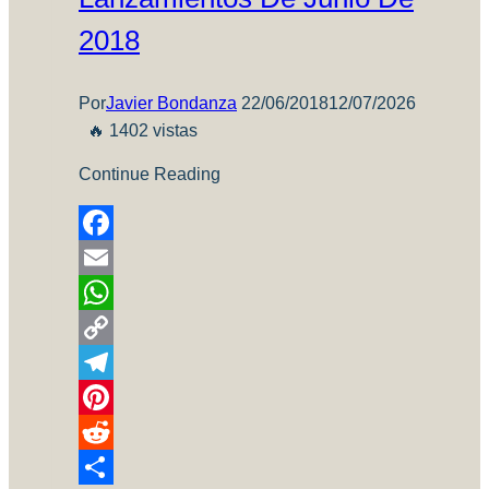
2018
Por
Javier Bondanza
22/06/2018
12/07/2026
🔥 1402 vistas
Continue Reading
Facebook
Email
WhatsApp
Copy
Link
Telegram
Pinterest
Reddit