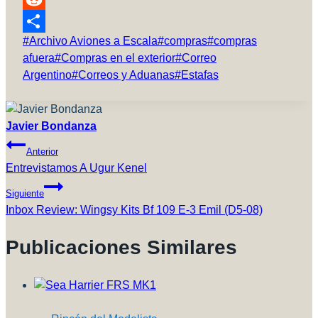
Reddit
Etiquetas
#
Archivo Aviones a Escala
#
compras
#
compras
Compartir
de
afuera
#
Compras en el exterior
#
Correo
la
Argentino
#
Correos y Aduanas
#
Estafas
entrada:
Javier Bondanza
Navegación
Anterior
De
Entrevistamos A Ugur Kenel
Entradas
Siguiente
Inbox Review: Wingsy Kits Bf 109 E-3 Emil (D5-08)
Publicaciones Similares