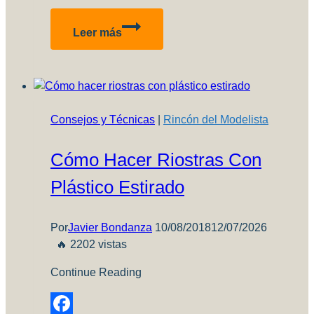
Compartir
AK
Leer más
Interactive:
Nuevos
lanzamientos
de
junio
Consejos y Técnicas
|
Rincón del Modelista
de
2018
Cómo Hacer Riostras Con
Plástico Estirado
Por
Javier Bondanza
10/08/2018
12/07/2026
🔥 2202 vistas
Continue Reading