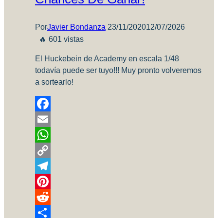
Por
Javier Bondanza
23/11/2020
12/07/2026
🔥 601 vistas
El Huckebein de Academy en escala 1/48
todavía puede ser tuyo!!! Muy pronto volveremos
a sortearlo!
Facebook
Email
WhatsApp
Copy
Link
Telegram
Pinterest
Reddit