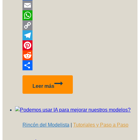
Facebook
Email
WhatsApp
Copy
Link
Telegram
Pinterest
Reddit
Compartir
Cómo
Leer más
hacer
riostras
con
plástico
estirado
Rincón del Modelista
|
Tutoriales y Paso a Paso