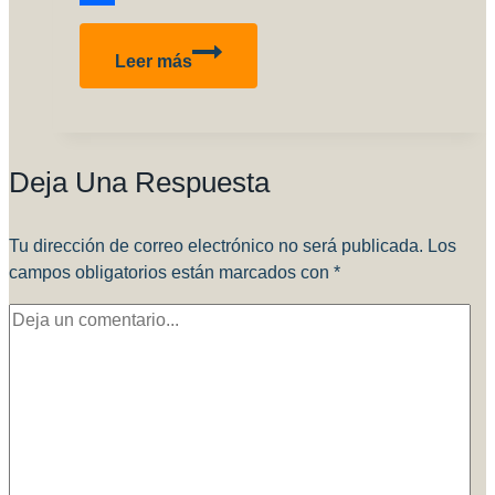
Compartir
Huckebein:
Leer más
Aun
tenes
chances
de
Deja Una Respuesta
ganar!
Tu dirección de correo electrónico no será publicada.
Los
campos obligatorios están marcados con
*