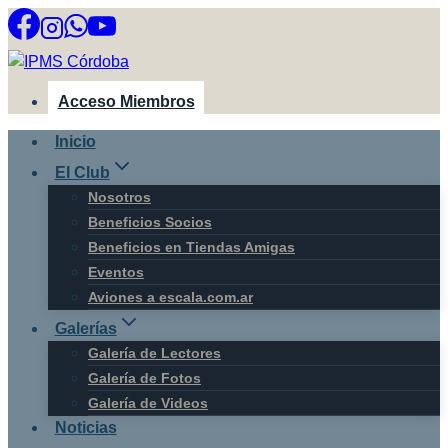
Saltar
al
contenido
Acceso Miembros
Inicio
El Club
Nosotros
Beneficios Socios
Beneficios en Tiendas Amigas
Eventos
Aviones a escala.com.ar
Galerías
Galería de Lectores
Galería de Fotos
Galería de Videos
Noticias