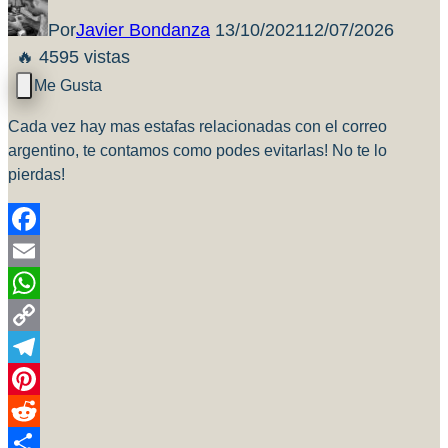
Por
Javier Bondanza
13/10/2021
12/07/2026
🔥 4595 vistas
Cada vez hay mas estafas relacionadas con el correo
argentino, te contamos como podes evitarlas! No te lo
pierdas!
Facebook
Email
WhatsApp
Copy
Link
Telegram
Pinterest
Reddit