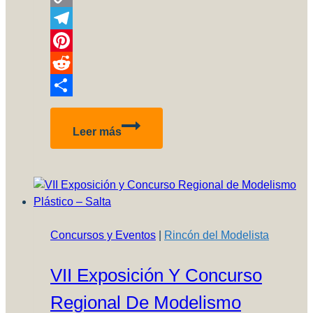
Copy
Link
Telegram
Pinterest
Reddit
Compartir
Sea
Leer más
Harrier
FRS
MK1
Concursos y Eventos
|
Rincón del Modelista
VII Exposición Y Concurso
Regional De Modelismo