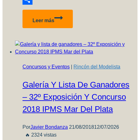
Compartir
Primera
Leer más
impresión
de
los
acrílicos
K4
Concursos y Eventos
|
Rincón del Modelista
Galería Y Lista De Ganadores
– 32º Exposición Y Concurso
2018 IPMS Mar Del Plata
Por
Javier Bondanza
21/08/2018
12/07/2026
🔥 2324 vistas