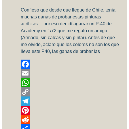
Confieso que desde que llegue de Chile, tenia
muchas ganas de probar estas pinturas
acrílicas… por eso decidí agarrar un P-40 de
Academy en 1/72 que me regaló un amigo
(Armado, sin calcas y sin pintar). Antes de que
me olvide, aclaro que los colores no son los que
lleva este P40, las ganas de probar las
Facebook
Email
WhatsApp
Copy
Link
Telegram
Pinterest
Reddit