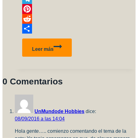
Link
Telegram
Pinterest
Reddit
Compartir
Llega
Leer más
la
Navidad…
Llegan
los
0 Comentarios
auto-
regalos!
UnMundode Hobbies
dice:
08/09/2016 a las 14:04
Hola gente….. comienzo comentando el tema de la