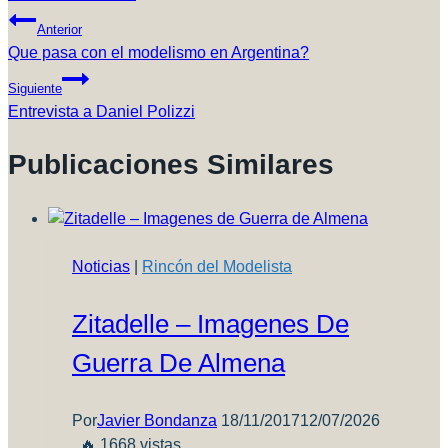
Navegación
Anterior
De
Que pasa con el modelismo en Argentina?
Entradas
Siguiente
Entrevista a Daniel Polizzi
Publicaciones Similares
Noticias
|
Rincón del Modelista
Zitadelle – Imagenes De
Guerra De Almena
Por
Javier Bondanza
18/11/2017
12/07/2026
🔥 1668 vistas