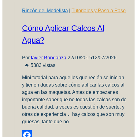
–
Rincón del Modelista
|
Tutoriales y Paso a Paso
32º
Exposición
Cómo Aplicar Calcos Al
y
Concurso
Agua?
2018
IPMS
Mar
Por
Javier Bondanza
22/10/2015
12/07/2026
del
🔥 5383 vistas
Plata
Mini tutorial para aquellos que recién se inician
y tienen dudas sobre cómo aplicar las calcos al
agua en las maquetas. Antes de empezar es
importante saber que no todas las calcas son de
buena calidad, a veces es cuestión de suerte, y
otras de experiencia… hay calcos que son muy
gruesas, tanto que no