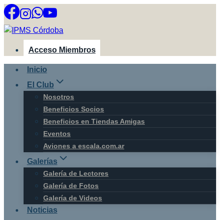
Saltar
al
contenido
Acceso Miembros
Inicio
El Club
Nosotros
Beneficios Socios
Beneficios en Tiendas Amigas
Eventos
Aviones a escala.com.ar
Galerías
Galería de Lectores
Galería de Fotos
Galería de Videos
Noticias