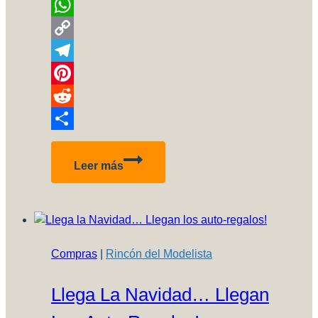
Email
WhatsApp
Copy
Link
Telegram
Pinterest
Reddit
Compartir
Boeing
Leer más
727-
200
Aerolineas
Argentinas
Compras
|
Rincón del Modelista
Llega La Navidad… Llegan