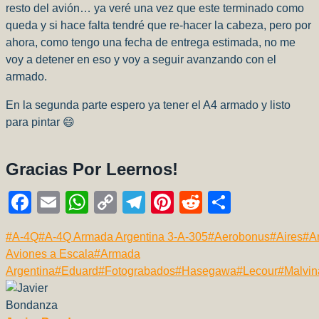
resto del avión… ya veré una vez que este terminado como
queda y si hace falta tendré que re-hacer la cabeza, pero por
ahora, como tengo una fecha de entrega estimada, no me
voy a detener en eso y voy a seguir avanzando con el
armado.
En la segunda parte espero ya tener el A4 armado y listo
para pintar 😄
Gracias Por Leernos!
F
E
W
C
T
Pi
R
C
a
m
h
o
el
nt
e
o
Etiquetas
#
A-4Q
#
A-4Q Armada Argentina 3-A-305
#
Aerobonus
#
Aires
#
A
c
ail
at
p
e
er
d
m
de
Aviones a Escala
#
Armada
e
s
y
gr
e
di
p
la
Argentina
#
Eduard
#
Fotograbados
#
Hasegawa
#
Lecour
#
Malvin
b
A
Li
a
st
t
ar
entrada:
o
p
n
m
tir