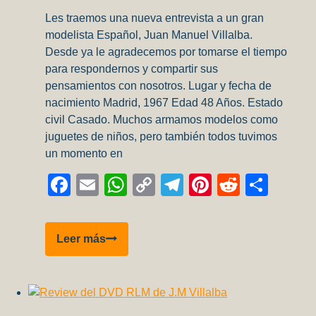
con
Les traemos una nueva entrevista a un gran
plantillas
modelista Español, Juan Manuel Villalba.
Desde ya le agradecemos por tomarse el tiempo
para respondernos y compartir sus
pensamientos con nosotros. Lugar y fecha de
nacimiento Madrid, 1967 Edad 48 Años. Estado
civil Casado. Muchos armamos modelos como
juguetes de niños, pero también todos tuvimos
un momento en
Facebook
Email
WhatsApp
Copy
Telegram
Pinterest
Reddit
Comp
Link
Entrevista
Leer más
a
Juan
Manuel
Villalba