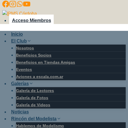
Saltar
al
contenido
Acceso Miembros
Inicio
El Club
Nosotros
Beneficios Socios
Beneficios en Tiendas Amigas
Eventos
Aviones a escala.com.ar
Galerías
Galería de Lectores
Galería de Fotos
Galería de Videos
Noticias
Rincón del Modelista
Hablemos de Modelismo