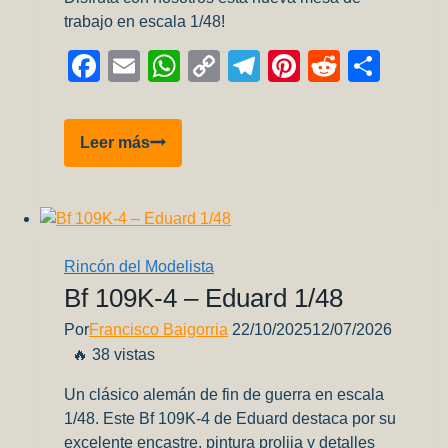
trabajo en escala 1/48!
Facebook
Email
WhatsApp
Copy
Telegram
Pinterest
Reddit
Comp
Link
Bell-
Leer más
X1
Glamorous
Glennis
–
Parte
Rincón del Modelista
3
Bf 109K-4 – Eduard 1/48
Por
Francisco Baigorria
22/10/2025
12/07/2026
🔥 38 vistas
Un clásico alemán de fin de guerra en escala
1/48. Este Bf 109K-4 de Eduard destaca por su
excelente encastre, pintura prolija y detalles