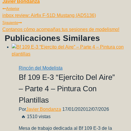
Javier Bondanza
o
p
k
Navegación
Anterior
k
inbox review: Airfix F-51D Mustang (AD5136)
De
Siguiente
Entradas
Contanos cómo acompañas tus sesiones de modelismo!
Publicaciones Similares
Rincón del Modelista
Bf 109 E-3 “Ejercito Del Aire”
– Parte 4 – Pintura Con
Plantillas
Por
Javier Bondanza
17/01/2020
12/07/2026
🔥 1510 vistas
Mesa de trabajo dedicada al Bf 109 E-3 de la