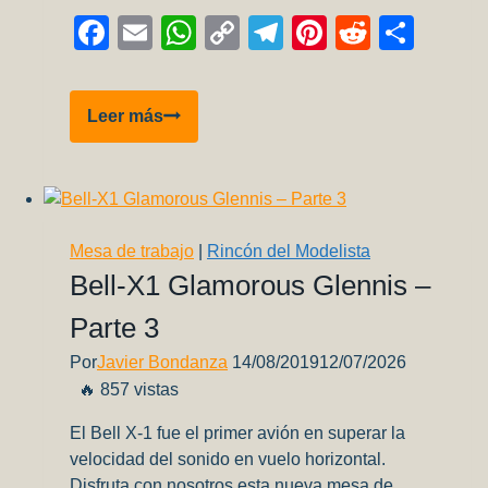
Facebook
Email
WhatsApp
Copy
Telegram
Pinterest
Reddit
Comp
Link
Primer
Leer más
vuelo
acrobático
de
Lea,
4
Mesa de trabajo
|
Rincón del Modelista
añitos…
Bell-X1 Glamorous Glennis –
Parte 3
Por
Javier Bondanza
14/08/2019
12/07/2026
🔥 857 vistas
El Bell X-1 fue el primer avión en superar la
velocidad del sonido en vuelo horizontal.
Disfruta con nosotros esta nueva mesa de