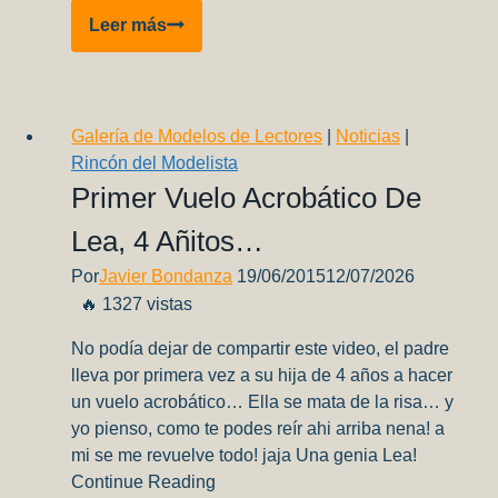
Review
Leer más
del
DVD
RLM
de
Galería de Modelos de Lectores
|
Noticias
|
J.M
Rincón del Modelista
Villalba
Primer Vuelo Acrobático De
Lea, 4 Añitos…
Por
Javier Bondanza
19/06/2015
12/07/2026
🔥 1327 vistas
No podía dejar de compartir este video, el padre
lleva por primera vez a su hija de 4 años a hacer
un vuelo acrobático… Ella se mata de la risa… y
yo pienso, como te podes reír ahi arriba nena! a
mi se me revuelve todo! jaja Una genia Lea!
Continue Reading