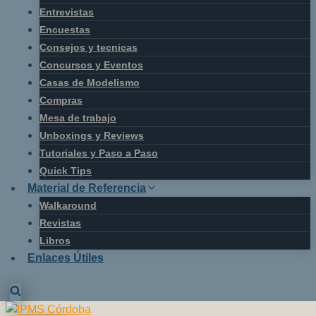
Entrevistas
Encuestas
Consejos y tecnicas
Concursos y Eventos
Casas de Modelismo
Compras
Mesa de trabajo
Unboxings y Reviews
Tutoriales y Paso a Paso
Quick Tips
Material de Referencia
Walkaround
Revistas
Libros
Enlaces Útiles