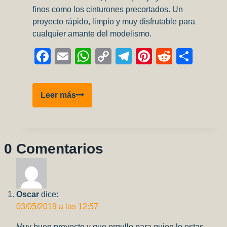
finos como los cinturones precortados. Un
proyecto rápido, limpio y muy disfrutable para
cualquier amante del modelismo.
Facebook
Email
WhatsApp
Copy
Telegram
Pinterest
Reddit
Comp
Link
Bf
Leer más
109K-
4
–
Eduard
0 Comentarios
1/48
Oscar
dice:
03/05/2019 a las 12:57
Muy buen proyecto y que orgullo para quien lo estas