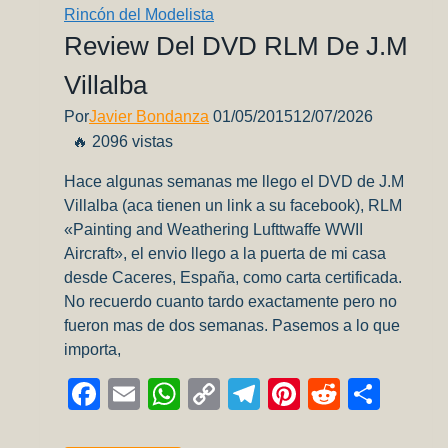
Rincón del Modelista
Review Del DVD RLM De J.M
Villalba
Por
Javier Bondanza
01/05/2015
12/07/2026
🔥 2096 vistas
Hace algunas semanas me llego el DVD de J.M
Villalba (aca tienen un link a su facebook), RLM
«Painting and Weathering Lufttwaffe WWII
Aircraft», el envio llego a la puerta de mi casa
desde Caceres, España, como carta certificada.
No recuerdo cuanto tardo exactamente pero no
fueron mas de dos semanas. Pasemos a lo que
importa,
Facebook
Email
WhatsApp
Copy
Telegram
Pinterest
Reddit
Comp
Link