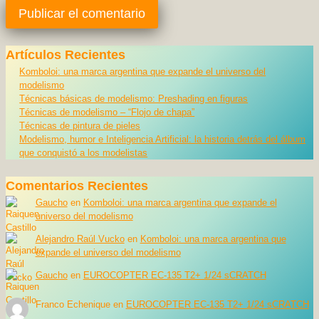
Artículos Recientes
Komboloi: una marca argentina que expande el universo del
modelismo
Técnicas básicas de modelismo: Preshading en figuras
Técnicas de modelismo – “Flojo de chapa”
Técnicas de pintura de pieles
Modelismo, humor e Inteligencia Artificial: la historia detrás del álbum
que conquistó a los modelistas
Comentarios Recientes
Gaucho
en
Komboloi: una marca argentina que expande el
universo del modelismo
Alejandro Raúl Vucko
en
Komboloi: una marca argentina que
expande el universo del modelismo
Gaucho
en
EUROCOPTER EC-135 T2+ 1/24 sCRATCH
Franco Echenique
en
EUROCOPTER EC-135 T2+ 1/24 sCRATCH