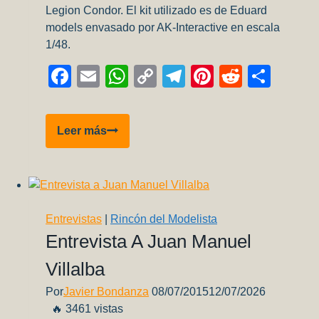
Legion Condor. El kit utilizado es de Eduard
models envasado por AK-Interactive en escala
1/48.
Facebook
Email
WhatsApp
Copy
Telegram
Pinterest
Reddit
Comp
Link
Bf
Leer más
109
E-
3
“Ejercito
del
Entrevistas
|
Rincón del Modelista
Aire”
Entrevista A Juan Manuel
–
Villalba
Parte
4
Por
Javier Bondanza
08/07/2015
12/07/2026
–
🔥 3461 vistas
Pintura