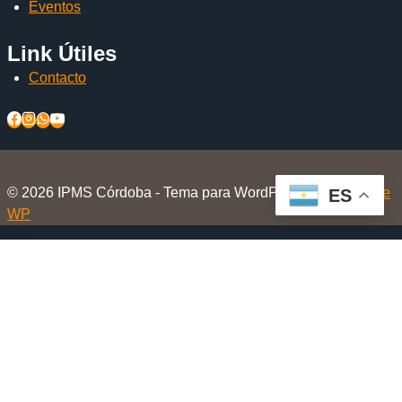
Eventos
Link Útiles
Contacto
© 2026 IPMS Córdoba - Tema para WordPress por
Kadence
ES
WP
Inicio
Alternar
El Club
menú
Nosotros
hijo
Beneficios Socios
Beneficios en Tiendas Amigas
Eventos