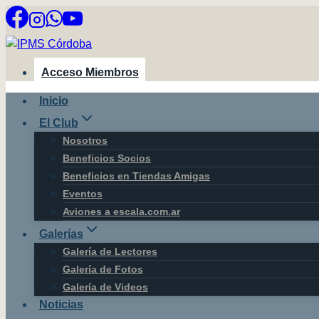
Saltar
al
contenido
Acceso Miembros
Inicio
El Club
Nosotros
Beneficios Socios
Beneficios en Tiendas Amigas
Eventos
Aviones a escala.com.ar
Galerías
Galería de Lectores
Galería de Fotos
Galería de Videos
Noticias