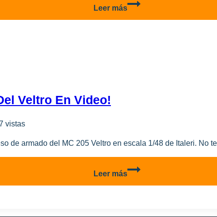
Excelente
Leer más
Atención
Al
Cliente
De
Wingsy
Kits
el Veltro En Video!
7 vistas
o de armado del MC 205 Veltro en escala 1/48 de Italeri. No te 
Proceso
Leer más
De
Pintura
Completo
Del