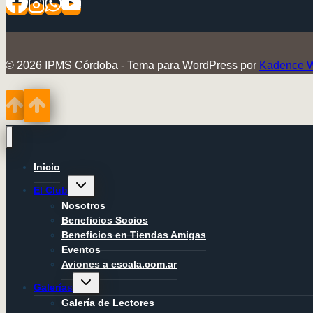
© 2026 IPMS Córdoba - Tema para WordPress por
Kadence 
Inicio
Alternar
El Club
menú
hijo
Nosotros
Beneficios Socios
Beneficios en Tiendas Amigas
Eventos
Aviones a escala.com.ar
Alternar
Galerías
menú
hijo
Galería de Lectores