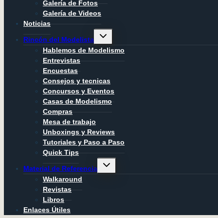
Galería de Fotos
Galería de Videos
Noticias
Alternar
Rincón del Modelista
menú
hijo
Hablemos de Modelismo
Entrevistas
Encuestas
Consejos y tecnicas
Concursos y Eventos
Casas de Modelismo
Compras
Mesa de trabajo
Unboxings y Reviews
Tutoriales y Paso a Paso
Quick Tips
Alternar
Material de Referencia
menú
hijo
Walkaround
Revistas
Libros
Enlaces Útiles