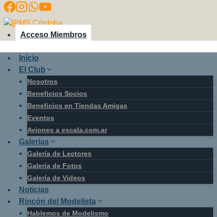
Saltar
al
contenido
Acceso Miembros
Inicio
El Club
Nosotros
Beneficios Socios
Beneficios en Tiendas Amigas
Eventos
Aviones a escala.com.ar
Galerías
Galería de Lectores
Galería de Fotos
Galería de Videos
Noticias
Rincón del Modelista
Hablemos de Modelismo