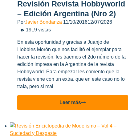
–
Revisión Revista Hobbyworld
Paso
– Edición Argentina (Nro 2)
2
Por
Javier Bondanza
11/10/2016
12/07/2026
–
🔥 1919 vistas
La
larga
En esta oportunidad y gracias a Juanjo de
espera
Hobbies Morón que nos facilitó el ejemplar para
hacer la revisión, les traemos el 2do número de la
edición impresa en la Argentina de la revista
Hobbyworld. Para empezar les comento que la
revista viene con un extra, que en este caso no lo
traía, pero si mal
Revisión
Leer más
revista
Hobbyworld
–
Edición