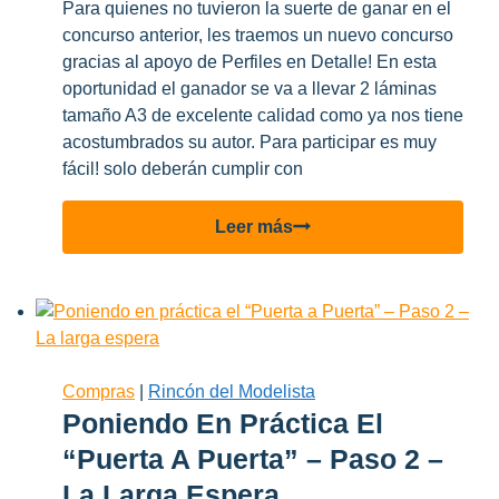
Para quienes no tuvieron la suerte de ganar en el
concurso anterior, les traemos un nuevo concurso
gracias al apoyo de Perfiles en Detalle! En esta
oportunidad el ganador se va a llevar 2 láminas
tamaño A3 de excelente calidad como ya nos tiene
acostumbrados su autor. Para participar es muy
fácil! solo deberán cumplir con
Nuevo
Leer más
Concurso!
Ganate
2
láminas
de
Perfiles
Compras
|
Rincón del Modelista
en
Poniendo En Práctica El
Detalle!
“Puerta A Puerta” – Paso 2 –
La Larga Espera