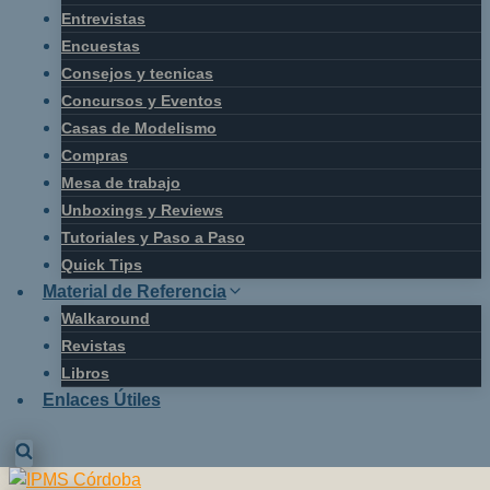
Entrevistas
Encuestas
Consejos y tecnicas
Concursos y Eventos
Casas de Modelismo
Compras
Mesa de trabajo
Unboxings y Reviews
Tutoriales y Paso a Paso
Quick Tips
Material de Referencia
Walkaround
Revistas
Libros
Enlaces Útiles