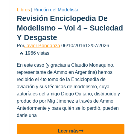
Argentina
(Nro
Libros
|
Rincón del Modelista
2)
Revisión Enciclopedia De
Modelismo – Vol 4 – Suciedad
Y Desgaste
Por
Javier Bondanza
06/10/2016
12/07/2026
🔥 1966 vistas
En este caso (y gracias a Claudio Monaquino,
representante de Ammo en Argentina) hemos
recibido el 4to tomo de la Enciclopedia de
aviación y sus técnicas de modelismo, cuya
autoría es del amigo Diego Quijano, distribuido y
producido por Mig Jimenez a través de Ammo.
Anteriormente y para quién se lo perdió, pueden
darle una
Revisión
Leer más