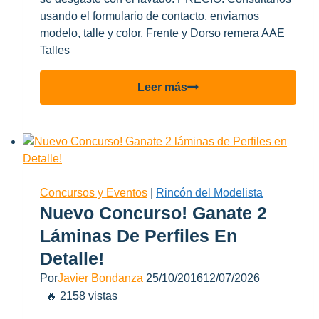
usando el formulario de contacto, enviamos
modelo, talle y color. Frente y Dorso remera AAE
Talles
Consegui
Leer más
tu
remera
de
Aviones
a
Escala!
Concursos y Eventos
|
Rincón del Modelista
Nuevo Concurso! Ganate 2
Láminas De Perfiles En
Detalle!
Por
Javier Bondanza
25/10/2016
12/07/2026
🔥 2158 vistas