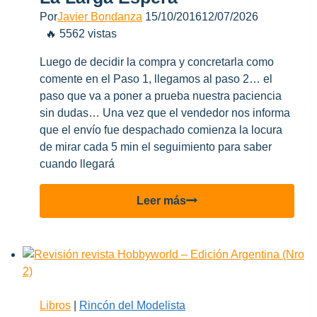
Por
Javier Bondanza
15/10/2016
12/07/2026
🔥 5562 vistas
Luego de decidir la compra y concretarla como
comente en el Paso 1, llegamos al paso 2… el
paso que va a poner a prueba nuestra paciencia
sin dudas… Una vez que el vendedor nos informa
que el envío fue despachado comienza la locura
de mirar cada 5 min el seguimiento para saber
cuando llegará
Poniendo
Leer más
en
práctica
el
“Puerta
a
Puerta”
Libros
|
Rincón del Modelista