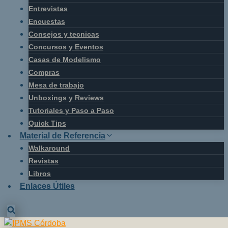
Entrevistas
Encuestas
Consejos y tecnicas
Concursos y Eventos
Casas de Modelismo
Compras
Mesa de trabajo
Unboxings y Reviews
Tutoriales y Paso a Paso
Quick Tips
Material de Referencia
Walkaround
Revistas
Libros
Enlaces Útiles