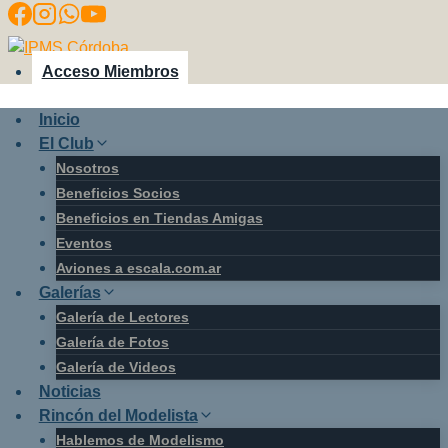
Saltar
al
contenido
Acceso Miembros
Inicio
El Club
Nosotros
Beneficios Socios
Beneficios en Tiendas Amigas
Eventos
Aviones a escala.com.ar
Galerías
Galería de Lectores
Galería de Fotos
Galería de Videos
Noticias
Rincón del Modelista
Hablemos de Modelismo