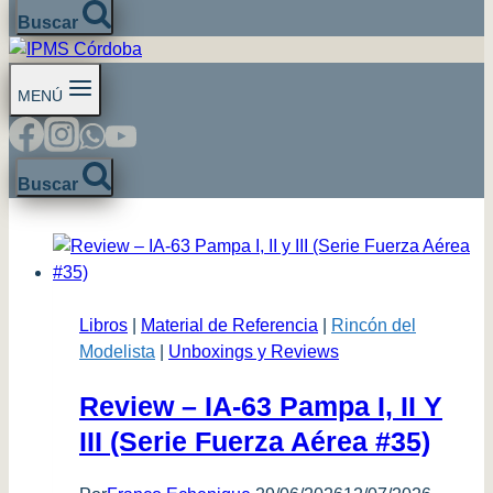
Buscar
MENÚ
Buscar
Libros
|
Material de Referencia
|
Rincón del
Modelista
|
Unboxings y Reviews
Review – IA-63 Pampa I, II Y
III (Serie Fuerza Aérea #35)