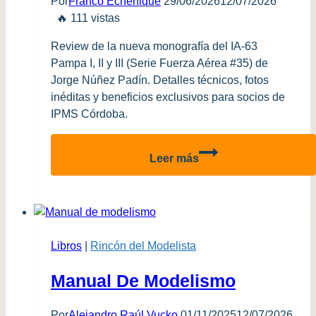
Por
Franco Echenique
29/06/2026
12/07/2026
🔥 111 vistas
Review de la nueva monografía del IA-63
Pampa I, II y III (Serie Fuerza Aérea #35) de
Jorge Núñez Padín. Detalles técnicos, fotos
inéditas y beneficios exclusivos para socios de
IPMS Córdoba.
Review
Leer más
–
IA-
63
Pampa
I,
Libros
|
Rincón del Modelista
II
y
Manual De Modelismo
III
(Serie
Por
Alejandro Raúl Vucko
01/11/2025
12/07/2026