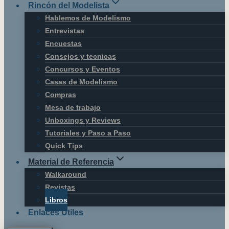
Rincón del Modelista
Hablemos de Modelismo
Entrevistas
Encuestas
Consejos y tecnicas
Concursos y Eventos
Casas de Modelismo
Compras
Mesa de trabajo
Unboxings y Reviews
Tutoriales y Paso a Paso
Quick Tips
Material de Referencia
Walkaround
Revistas
Libros
Enlaces Útiles