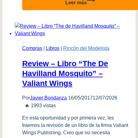
Leer más
Libro
Alas
de
Acero
–
Cazas
Compras
|
Libros
|
Rincón del Modelista
de
Combate
Review – Libro “The De
Havilland Mosquito” –
Valiant Wings
Por
Javier Bondanza
16/05/2017
12/07/2026
🔥 1993 vistas
En esta oportunidad y por primera vez, les
traemos la revisión de un libro de la firma Valiant
Wings Publishing. Creo que no necesita