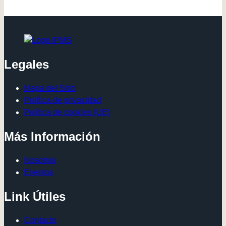
Navegación
página
Cono
De
Sur
(Nro
Página
17)
Legales
Mapa del Sitio
Política de privacidad
Política de cookies (UE)
Más Información
Nosotros
Eventos
Link Útiles
Contacto