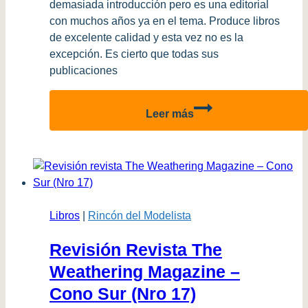
demasiada introducción pero es una editorial
con muchos años ya en el tema. Produce libros
de excelente calidad y esta vez no es la
excepción. Es cierto que todas sus
publicaciones
Review
Leer más
–
Libro
“The
de
Havilland
Mosquito”
Libros
|
Rincón del Modelista
–
Valiant
Revisión Revista The
Wings
Weathering Magazine –
Cono Sur (Nro 17)