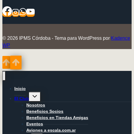
© 2026 IPMS Córdoba - Tema para WordPress por
Kadence
WP
Inicio
Alternar
El Club
menú
hijo
Nosotros
Beneficios Socios
Beneficios en Tiendas Amigas
Eventos
Aviones a escala.com.ar