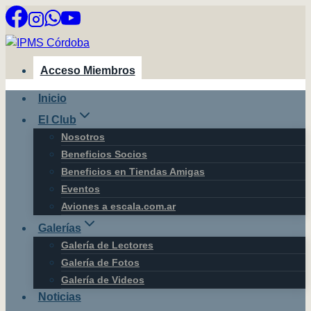
Saltar
al
contenido
Acceso Miembros
Inicio
El Club
Nosotros
Beneficios Socios
Beneficios en Tiendas Amigas
Eventos
Aviones a escala.com.ar
Galerías
Galería de Lectores
Galería de Fotos
Galería de Videos
Noticias