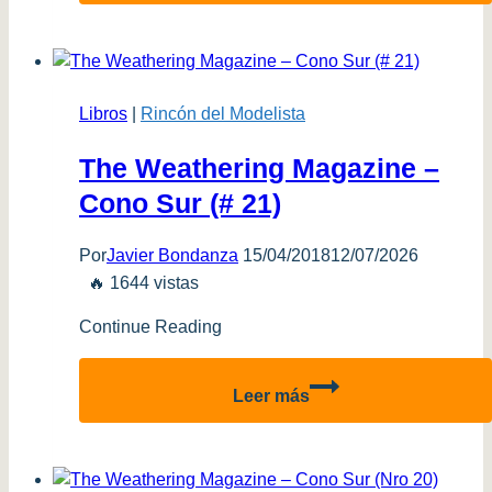
de
Modelismo
–
Vol
Libros
|
Rincón del Modelista
5/6
–
The Weathering Magazine –
Pasos
Cono Sur (# 21)
finales
Por
Javier Bondanza
15/04/2018
12/07/2026
🔥 1644 vistas
Continue Reading
The
Leer más
Weathering
Magazine
–
Cono