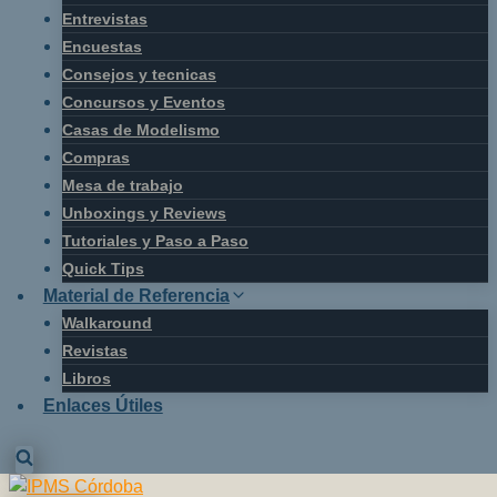
Entrevistas
Encuestas
Consejos y tecnicas
Concursos y Eventos
Casas de Modelismo
Compras
Mesa de trabajo
Unboxings y Reviews
Tutoriales y Paso a Paso
Quick Tips
Material de Referencia
Walkaround
Revistas
Libros
Enlaces Útiles