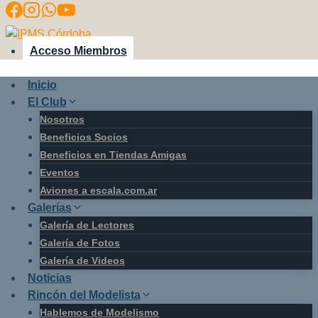
Saltar
al
contenido
Acceso Miembros
Inicio
El Club
Nosotros
Beneficios Socios
Beneficios en Tiendas Amigas
Eventos
Aviones a escala.com.ar
Galerías
Galería de Lectores
Galería de Fotos
Galería de Videos
Noticias
Rincón del Modelista
Hablemos de Modelismo