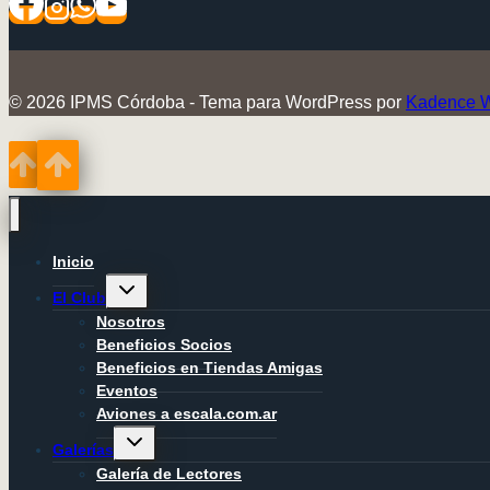
© 2026 IPMS Córdoba - Tema para WordPress por
Kadence 
Inicio
Alternar
El Club
menú
hijo
Nosotros
Beneficios Socios
Beneficios en Tiendas Amigas
Eventos
Aviones a escala.com.ar
Alternar
Galerías
menú
hijo
Galería de Lectores