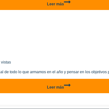
Lo
Leer más
Más
Leido
Del
2024
En
Aviones
A
Escala
 vistas
al de todo lo que armamos en el año y pensar en los objetivos 
Lo
Leer más
que
armamos
en
2024