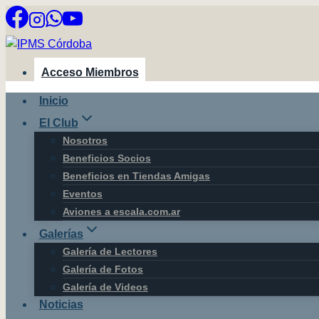
Saltar
al
contenido
Acceso Miembros
Inicio
El Club
Nosotros
Beneficios Socios
Beneficios en Tiendas Amigas
Eventos
Aviones a escala.com.ar
Galerías
Galería de Lectores
Galería de Fotos
Galería de Videos
Noticias