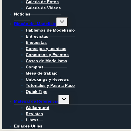
Galería de Fotos
Galería de Videos
Noticias
Alternar
Rincón del Modelista
menú
hijo
Hablemos de Modelismo
Entrevistas
Encuestas
Consejos y tecnicas
Concursos y Eventos
Casas de Modelismo
Compras
Mesa de trabajo
Unboxings y Reviews
Tutoriales y Paso a Paso
Quick Tips
Alternar
Material de Referencia
menú
hijo
Walkaround
Revistas
Libros
Enlaces Útiles