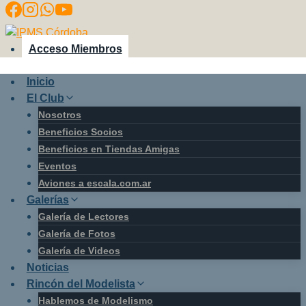
Saltar
al
contenido
Acceso Miembros
Inicio
El Club
Nosotros
Beneficios Socios
Beneficios en Tiendas Amigas
Eventos
Aviones a escala.com.ar
Galerías
Galería de Lectores
Galería de Fotos
Galería de Videos
Noticias
Rincón del Modelista
Hablemos de Modelismo