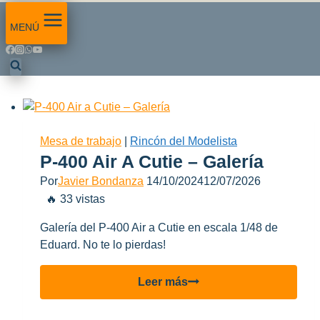
MENÚ
Mesa de trabajo
|
Rincón del Modelista
P-400 Air A Cutie – Galería
Por
Javier Bondanza
14/10/2024
12/07/2026
🔥 33 vistas
Galería del P-400 Air a Cutie en escala 1/48 de
Eduard. No te lo pierdas!
P-
Leer más
400
Air