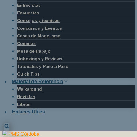
Entrevistas
Encuestas
Consejos y tecnicas
Concursos y Eventos
Casas de Modelismo
Compras
Mesa de trabajo
Unboxings y Reviews
Tutoriales y Paso a Paso
Quick Tips
Material de Referencia
Walkaround
Revistas
Libros
Enlaces Útiles