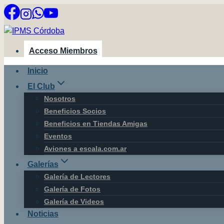
Saltar
al
contenido
Acceso Miembros
Inicio
El Club
Nosotros
Beneficios Socios
Beneficios en Tiendas Amigas
Eventos
Aviones a escala.com.ar
Galerías
Galería de Lectores
Galería de Fotos
Galería de Videos
Noticias