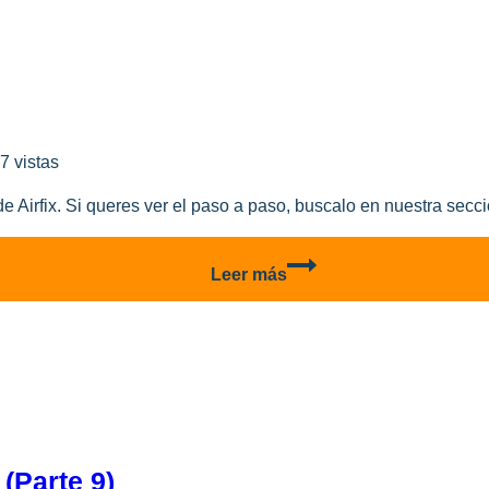
Por
Juan
Membrana
7 vistas
de Airfix. Si queres ver el paso a paso, buscalo en nuestra secc
Spitfire
Leer más
Mk.1
–
Galeria
 (parte 9)