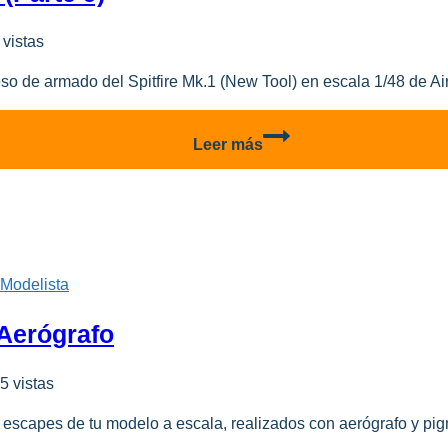
 vistas
o de armado del Spitfire Mk.1 (New Tool) en escala 1/48 de Airf
Spitfire
Leer más
Mk.1
–
Detalles
finales
(parte
9)
 Modelista
Aerógrafo
5 vistas
escapes de tu modelo a escala, realizados con aerógrafo y pigm