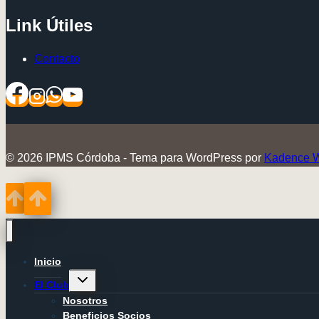
Link Útiles
Contacto
© 2026 IPMS Córdoba - Tema para WordPress por
Kadence 
Inicio
Alternar
El Club
menú
hijo
Nosotros
Beneficios Socios