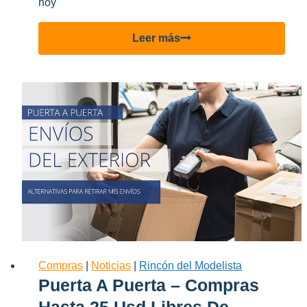
hoy
Poniendo
Leer más
a
prueba
los
envíos
de
menos
de
25
USD
Compras
|
Noticias
|
Rincón del Modelista
Puerta A Puerta – Compras
Hasta 25 Usd Libres De