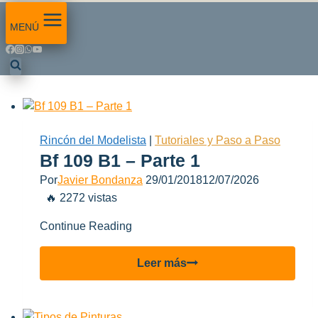
MENÚ
Rincón del Modelista
|
Tutoriales y Paso a Paso
Bf 109 B1 – Parte 1
Por
Javier Bondanza
29/01/2018
12/07/2026
🔥 2272 vistas
Continue Reading
Bf
Leer más
109
B1
–