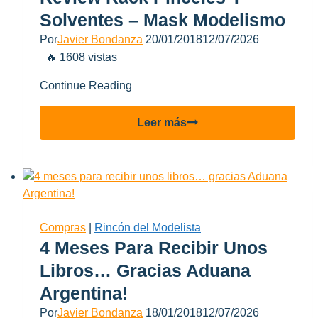
Solventes – Mask Modelismo
Por
Javier Bondanza
20/01/2018
12/07/2026
🔥 1608 vistas
Continue Reading
Review
Leer más
Rack
Pinceles
y
Solventes
–
Mask
Compras
|
Rincón del Modelista
Modelismo
4 Meses Para Recibir Unos
Libros… Gracias Aduana
Argentina!
Por
Javier Bondanza
18/01/2018
12/07/2026