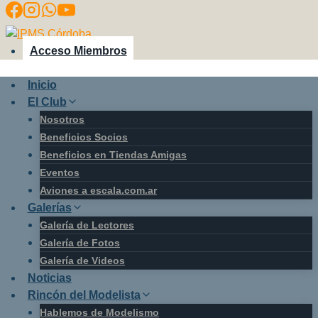
Saltar
al
contenido
Acceso Miembros
Inicio
El Club
Nosotros
Beneficios Socios
Beneficios en Tiendas Amigas
Eventos
Aviones a escala.com.ar
Galerías
Galería de Lectores
Galería de Fotos
Galería de Videos
Noticias
Rincón del Modelista
Hablemos de Modelismo