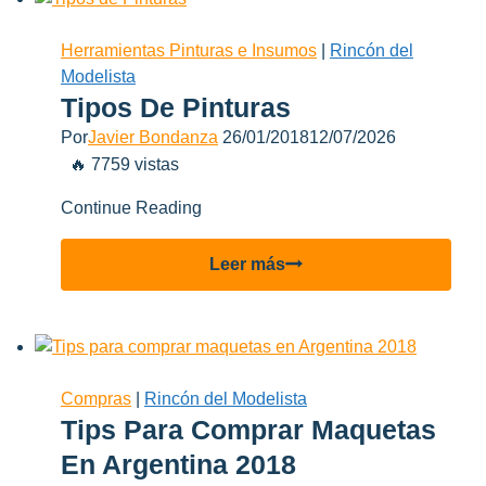
Parte
1
Herramientas Pinturas e Insumos
|
Rincón del
Modelista
Tipos De Pinturas
Por
Javier Bondanza
26/01/2018
12/07/2026
🔥 7759 vistas
Continue Reading
Tipos
Leer más
de
Pinturas
Compras
|
Rincón del Modelista
Tips Para Comprar Maquetas
En Argentina 2018