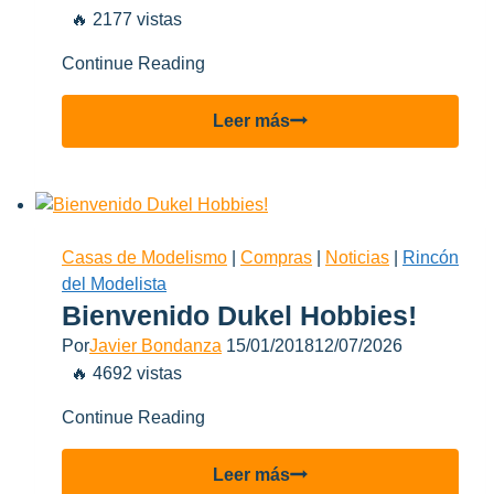
🔥 2177 vistas
Continue Reading
4
Leer más
meses
para
recibir
unos
libros…
Casas de Modelismo
|
Compras
|
Noticias
|
Rincón
gracias
del Modelista
Aduana
Bienvenido Dukel Hobbies!
Argentina!
Por
Javier Bondanza
15/01/2018
12/07/2026
🔥 4692 vistas
Continue Reading
Bienvenido
Leer más