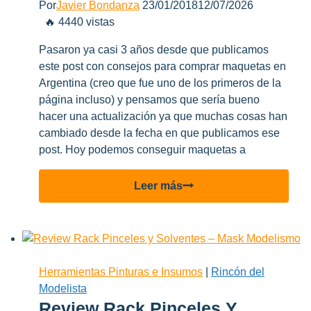
Por
Javier Bondanza
23/01/2018
12/07/2026
🔥 4440 vistas
Pasaron ya casi 3 años desde que publicamos
este post con consejos para comprar maquetas en
Argentina (creo que fue uno de los primeros de la
página incluso) y pensamos que sería bueno
hacer una actualización ya que muchas cosas han
cambiado desde la fecha en que publicamos ese
post. Hoy podemos conseguir maquetas a
Tips
Leer más
para
comprar
maquetas
en
Argentina
Herramientas Pinturas e Insumos
|
Rincón del
2018
Modelista
Review Rack Pinceles Y