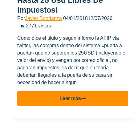
Impuestos!
Por
Javier Bondanza
04/01/2018
12/07/2026
🔥 2771 vistas
Como dice el título y según informo la AFIP vía
twitter, las compras dentro del sistema «puerta a
puerta» que no superen los 25USD (incluyendo el
valor del envío) y vengan por correo oficial, no
pagaran impuestos, es decir que en teoría
deberían llegarles a la puerta de su casa sin
necesidad de hacer ningun
Puerta
Leer más
a
Puerta
–
Compras
hasta