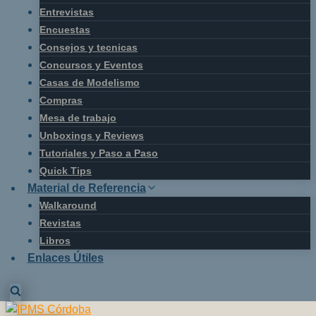
Entrevistas
Encuestas
Consejos y tecnicas
Concursos y Eventos
Casas de Modelismo
Compras
Mesa de trabajo
Unboxings y Reviews
Tutoriales y Paso a Paso
Quick Tips
Material de Referencia
Walkaround
Revistas
Libros
Enlaces Útiles