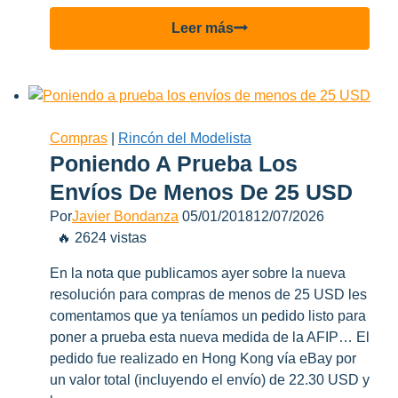
KC-
Leer más
390
por
Phil
Cater
“El
Compras
|
Rincón del Modelista
Pucaloco”
Poniendo A Prueba Los
Envíos De Menos De 25 USD
Por
Javier Bondanza
05/01/2018
12/07/2026
🔥 2624 vistas
En la nota que publicamos ayer sobre la nueva
resolución para compras de menos de 25 USD les
comentamos que ya teníamos un pedido listo para
poner a prueba esta nueva medida de la AFIP… El
pedido fue realizado en Hong Kong vía eBay por
un valor total (incluyendo el envío) de 22.30 USD y