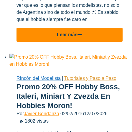
ver que es lo que piensan los modelistas, no solo
de Argentina sino de todo el mundo 🙂 Es sabido
que el hobbie siempre fue caro en
Encuesta
Leer más
sobre
precios
de
maquetas
(2016)
Rincón del Modelista
|
Tutoriales y Paso a Paso
Promo 20% OFF Hobby Boss,
Italeri, Miniart Y Zvezda En
Hobbies Moron!
Por
Javier Bondanza
02/02/2016
12/07/2026
🔥 1802 vistas