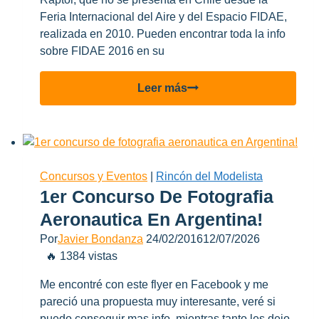
Feria Internacional del Aire y del Espacio FIDAE,
realizada en 2010. Pueden encontrar toda la info
sobre FIDAE 2016 en su
Se
Leer más
viene
FIDAE
2016
y
el
Concursos y Eventos
|
Rincón del Modelista
F-
1er Concurso De Fotografia
22
Aeronautica En Argentina!
Raptor!
Por
Javier Bondanza
24/02/2016
12/07/2026
🔥 1384 vistas
Me encontré con este flyer en Facebook y me
pareció una propuesta muy interesante, veré si
puedo conseguir mas info, mientras tanto les dejo