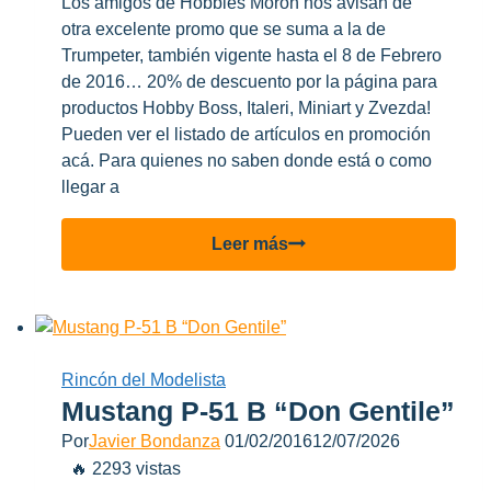
Los amigos de Hobbies Moron nos avisan de
otra excelente promo que se suma a la de
Trumpeter, también vigente hasta el 8 de Febrero
de 2016… 20% de descuento por la página para
productos Hobby Boss, Italeri, Miniart y Zvezda!
Pueden ver el listado de artículos en promoción
acá. Para quienes no saben donde está o como
llegar a
Promo
Leer más
20%
OFF
Hobby
Boss,
Italeri,
Rincón del Modelista
Miniart
Mustang P-51 B “Don Gentile”
y
Por
Javier Bondanza
01/02/2016
12/07/2026
Zvezda
🔥 2293 vistas
en