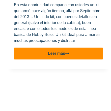
Hobbies
En esta oportunidad comparto con ustedes un kit
Moron!
que armé hace algún tiempo, allá por Septiembre
del 2013… Un lindo kit, con buenos detalles en
general (salvo el interior de la cabina), buen
encastre como todos los modelos de esta línea
básica de Hobby Boss. Un kit ideal para armar sin
muchas preocupaciones y disfrutar
Mustang
Leer más
P-
51
B
“Don
Gentile”