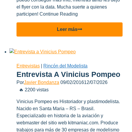
el flyer con la data. Mucha suerte a quienes
participen! Continue Reading
1er
Leer más
concurso
de
fotografia
aeronautica
en
Entrevistas
|
Rincón del Modelista
Argentina!
Entrevista A Vinicius Pompeo
Por
Javier Bondanza
09/02/2016
12/07/2026
🔥 2200 vistas
Vinicius Pompeo es Historiador y plastimodelista.
Nacido en Santa Maria – RS – Brasil.
Especializado en historia de la aviación y
webmaster del sitio web kitmaniac.com. Produce
trabajos para más de 30 empresas de modelismo