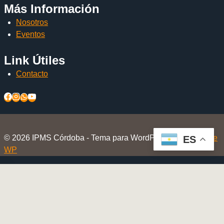
Más Información
Nosotros
Eventos
Link Útiles
Contacto
© 2026 IPMS Córdoba - Tema para WordPress por
Kadence
ES
WP
Inicio
Alternar
El Club
menú
Nosotros