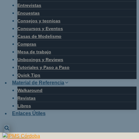
Entrevistas
Encuestas
Consejos y tecnicas
Concursos y Eventos
Casas de Modelismo
Compras
Mesa de trabajo
Unboxings y Reviews
Tutoriales y Paso a Paso
Quick Tips
Material de Referencia
Walkaround
Revistas
Libros
Enlaces Útiles