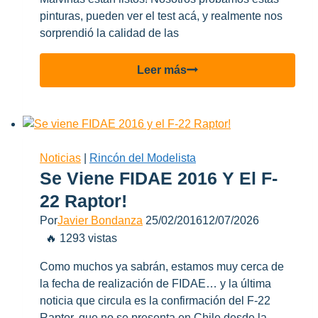
pinturas, pueden ver el test acá, y realmente nos
sorprendió la calidad de las
K4
Leer más
presenta
sus
nuevos
sets
“Colores
Noticias
|
Rincón del Modelista
de
Se Viene FIDAE 2016 Y El F-
Malvinas”
22 Raptor!
Por
Javier Bondanza
25/02/2016
12/07/2026
🔥 1293 vistas
Como muchos ya sabrán, estamos muy cerca de
la fecha de realización de FIDAE… y la última
noticia que circula es la confirmación del F-22
Raptor, que no se presenta en Chile desde la