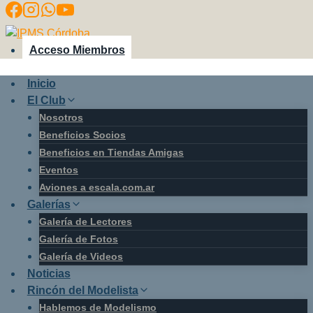
Saltar
al
contenido
Acceso Miembros
Inicio
El Club
Nosotros
Beneficios Socios
Beneficios en Tiendas Amigas
Eventos
Aviones a escala.com.ar
Galerías
Galería de Lectores
Galería de Fotos
Galería de Videos
Noticias
Rincón del Modelista
Hablemos de Modelismo